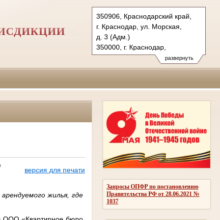
350906, Краснодарский край,
г. Краснодар, ул. Морская,
РИСДИКЦИИ
д. 3 (Адм.)
350000, г. Краснодар,
ул. Красная, д.113 (Уг.)
развернуть
350907, г. Краснодар,
ул. Дзержинского, д. 5 (Гр.)
Тел.: (861) 219-24-00
4kas@sudrf.ru
е
версия для печати
Запросы ОПФР по постановлению
Правительства РФ от 28.06.2021 №
арендуемого жилья, где
1037
 в ООО «Квартирное бюро