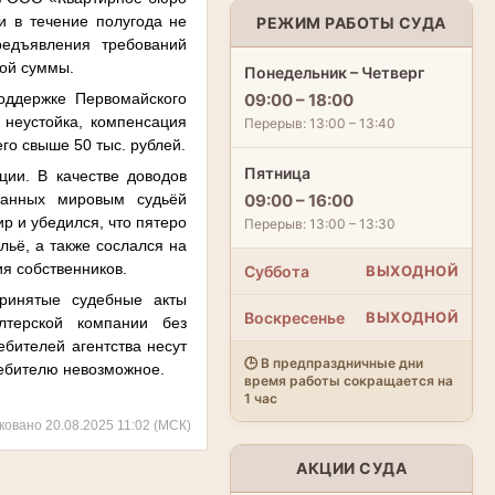
и в течение полугода не
РЕЖИМ РАБОТЫ СУДА
редъявления требований
ной суммы.
Понедельник – Четверг
оддержке Первомайского
09:00 – 18:00
 неустойка, компенсация
Перерыв: 13:00 – 13:40
го свыше 50 тыс. рублей.
Пятница
ции. В качестве доводов
бранных мировым судьёй
09:00 – 16:00
р и убедился, что пятеро
Перерыв: 13:00 – 13:30
льё, а также сослался на
ия собственников.
Суббота
ВЫХОДНОЙ
ринятые судебные акты
Воскресенье
ВЫХОДНОЙ
лтерской компании без
ебителей агентства несут
🕒 В предпраздничные дни
ребителю невозможное.
время работы сокращается на
1 час
ковано 20.08.2025 11:02 (МСК)
АКЦИИ СУДА