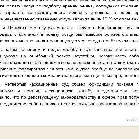
ле оплаты услуг по подбору аренды жилья, сотрудники компани
о варианта, соответствующего условиям договора, а после п
 за некачественно оказанную услугу вернули лишь 10 % от оплачен
ьи Центрального внутригородского округа г. Краснодара при п
нодара с компании в пользу истца был взыскан остаток оплаты,
ф за некачественно выполненную услугу перед потребителем – все
 с таким решением и подал жалобу в суд кассационной инстан
и указал на ошибочный расчёт неустойки, незаконность со
лично обзвонил собственников всех предложенных агентством кварти
живание квартирантов с животными, а двое вообще не сдавали жи
ствии ответственности компании за дискриминационные предпочтен
а, Четвертый кассационный суд общей юрисдикции признал п
нными и оставил кассационную жалобу представителя риэ
на то, что по действующему законодательству в сфере прав потр
 предпочтения собственников, если изначально гарантировали пот
опубли