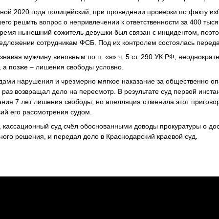
сной 2020 года полицейский, при проведении проверки по факту из
го решить вопрос о непривлечении к ответственности за 400 тысяч
 время нынешний сожитель девушки был связан с инцидентом, поэт
редложении сотрудникам ФСБ. Под их контролем состоялась переда
знавая мужчину виновным по п. «в» ч. 5 ст. 290 УК РФ, неоднокра
, а позже – лишения свободы условно.
ами нарушения и чрезмерно мягкое наказание за общественно оп
 раз возвращал дело на пересмотр. В результате суд первой инста
ания 7 лет лишения свободы, но апелляция отменила этот приговор
вий его рассмотрения судом.
, кассационный суд счёл обоснованными доводы прокуратуры о до
ного решения, и передал дело в Краснодарский краевой суд.