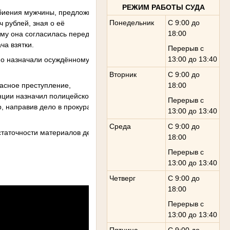
РЕЖИМ РАБОТЫ СУДА
биения мужчины, предложил экс-
Понедельник
С 9:00 до
 рублей, зная о её
18:00
ому она согласилась передать
ча взятки.
Перерыв с
13:00 до 13:40
тно назначали осуждённому
Вторник
С 9:00 до
18:00
асное преступление,
нции назначил полицейскому в
Перерыв с
, направив дело в прокуратуру
13:00 до 13:40
Среда
С 9:00 до
статочности материалов дела для
18:00
Перерыв с
13:00 до 13:40
Четверг
С 9:00 до
18:00
Перерыв с
13:00 до 13:40
Пятница
С 9:00 до