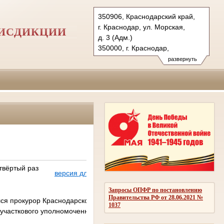
350906, Краснодарский край,
г. Краснодар, ул. Морская,
РИСДИКЦИИ
д. 3 (Адм.)
350000, г. Краснодар,
ул. Красная, д.113 (Уг.)
развернуть
350907, г. Краснодар,
ул. Дзержинского, д. 5 (Гр.)
Тел.: (861) 219-24-00
4kas@sudrf.ru
твёртый раз
версия для печати
Запросы ОПФР по постановлению
Правительства РФ от 28.06.2021 №
ся прокурор Краснодарского края
1037
 участкового уполномоченного