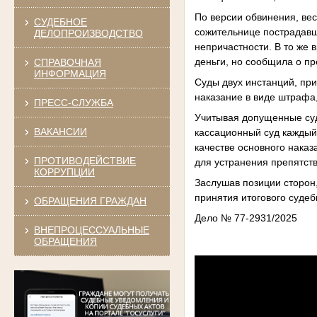
По версии обвинения, ве
СУДЕБНОЕ
сожительнице пострадавше
ДЕЛОПРОИЗВОДСТВО
непричастности. В то же
деньги, но сообщила о п
СПРАВОЧНАЯ
ИНФОРМАЦИЯ
Суды двух инстанций, при
наказание в виде штрафа
ПРЕСС-СЛУЖБА
Учитывая допущенные суд
ВАКАНСИИ
кассационный суд каждый
качестве основного наказ
ПРОТИВОДЕЙСТВИЕ
для устранения препятст
КОРРУПЦИИ
Заслушав позиции сторон
принятия итогового судеб
ОБРАЩЕНИЯ ГРАЖДАН
Дело № 77-2931/2025
ВНЕПРОЦЕССУАЛЬНЫЕ
ОБРАЩЕНИЯ