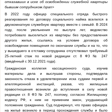
отказавших в иске об освобождении служебной квартиры
бывшим сотрудником./span>
В 2022 году офицер специального отряда быстрого
реагирования по договору социального найма вселился в
двухкомнатную служебную квартиру вместе с семьёй. В 2024
году, после увольнения по выслуге лет, ведомство
потребовало выселиться из квартиры без предоставления
другого жилья, ссылаясь на условие договора об
освобождении помещения по окончании службы и на то, что
у вышедшего в отставку сотрудника отсутствовал требуемый
25-летний стаж по новой редакции ст. 8 ФЗ № 247
(введённый с 30.12.2021 года).
Гражданская коллегия кассационного суда, изучив
материалы дела и выслушав стороны, подтвердила
законность отказа в удовлетворении иска судами первой и
апелляционной инстанций, указав, что жилищные
правоотношения возникли до вступления в силу новой
редакции ст. 8 ФЗ № 247, поэтому, согласно Жилищному
кодексу РФ, к ним не применим закон, ухудшающий
положение гражданина. Суд подчеркнул, что право офицера
на жильё возникло в период прохождения службы и было