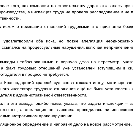
сле того, как компания по строительству дорог отказалась при
роизводстве, а инспекция труда не провела расследование и не 
твенности.
с иском о признании отношений трудовыми и о признании безд
и удовлетворили оба иска, но позже апелляция неоднократн
, ссылаясь на процессуальные нарушения, включая непривлечение
 выводы необоснованными и вернула дело на пересмотр, указа
, а факт трудовых отношений уже установлен вступившим в с
отодателя в процесс не требуется.
 Краснодарский краевой суд снова отказал истцу, мотивировав
ного инспектора трудовые отношения ещё не были установлены и
ателя к административной ответственности.
ал и эти выводы ошибочными, указав, что задача инспекции – 
ательство, а апелляция не выяснила проводилась ли инспекцие
б административном правонарушении.
лляционное определение и направил дело на новое рассмотрение.