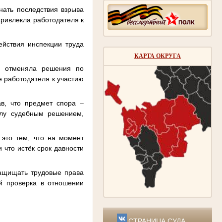
знать последствия взрыва
привлекла работодателя к
ействия инспекции труда
КАРТА ОКРУГА
о отменяла решения по
 работодателя к участию
в, что предмет спора –
илу судебным решением,
 это тем, что на момент
 что истёк срок давности
защищать трудовые права
й проверка в отношении
СТРАНИЦА СУДА