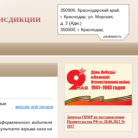
350906, Краснодарский край,
г. Краснодар, ул. Морская,
РИСДИКЦИИ
д. 3 (Адм.)
350000, г. Краснодар,
ул. Красная, д.113 (Уг.)
развернуть
350907, г. Краснодар,
ул. Дзержинского, д. 5 (Гр.)
Тел.: (861) 219-24-00
4kas@sudrf.ru
лые
версия для печати
Запросы ОПФР по постановлению
Правительства РФ от 28.06.2021 №
оформленного водителя
1037
зультате взрыва газа на