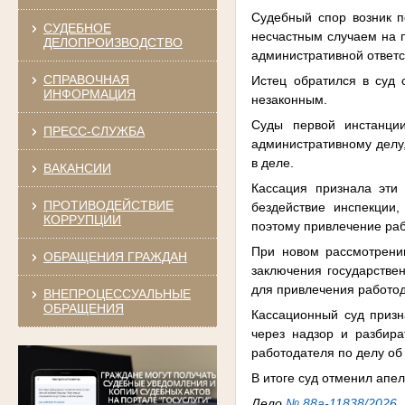
Судебный спор возник по
СУДЕБНОЕ
несчастным случаем на п
ДЕЛОПРОИЗВОДСТВО
административной ответс
СПРАВОЧНАЯ
Истец обратился в суд 
ИНФОРМАЦИЯ
незаконным.
Суды первой инстанци
ПРЕСС-СЛУЖБА
административному делу
в деле.
ВАКАНСИИ
Кассация признала эти
ПРОТИВОДЕЙСТВИЕ
бездействие инспекции
КОРРУПЦИИ
поэтому привлечение раб
При новом рассмотрении
ОБРАЩЕНИЯ ГРАЖДАН
заключения государствен
для привлечения работод
ВНЕПРОЦЕССУАЛЬНЫЕ
ОБРАЩЕНИЯ
Кассационный суд призн
через надзор и разбир
работодателя по делу о
В итоге суд отменил апе
Дело
№ 88а-11838/2026