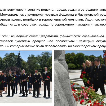
навая цену миру и величие подвига народа, судьи и сотрудники апп
к Мемориальному комплексу жертвам фашизма в Чистяковской рощ
чтили память погибших и героев минутой молчания. Акция состоял
общения для советских граждан о вероломном нападении гитлеров
ы одни из первых стали жертвами фашистских газенвагенов, 
стоялся судебный процесс над пособниками немецких оккуп
лений которых позже были использованы на Нюрнбергском проце