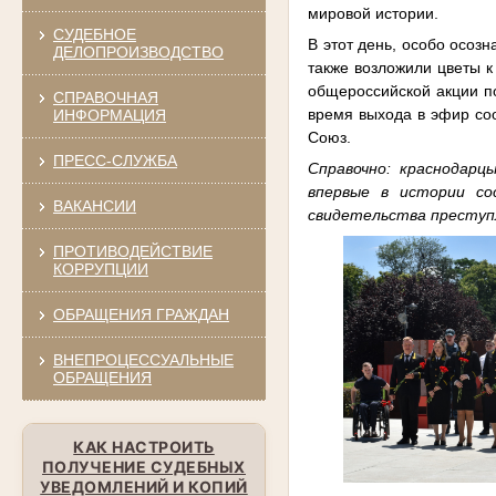
мировой истории.
СУДЕБНОЕ
В этот день, особо осоз
ДЕЛОПРОИЗВОДСТВО
также возложили цветы 
общероссийской акции по
СПРАВОЧНАЯ
время выхода в эфир со
ИНФОРМАЦИЯ
Союз.
ПРЕСС-СЛУЖБА
Справочно: краснодарц
впервые в истории со
ВАКАНСИИ
свидетельства преступ
ПРОТИВОДЕЙСТВИЕ
КОРРУПЦИИ
ОБРАЩЕНИЯ ГРАЖДАН
ВНЕПРОЦЕССУАЛЬНЫЕ
ОБРАЩЕНИЯ
КАК НАСТРОИТЬ
ПОЛУЧЕНИЕ СУДЕБНЫХ
УВЕДОМЛЕНИЙ И КОПИЙ