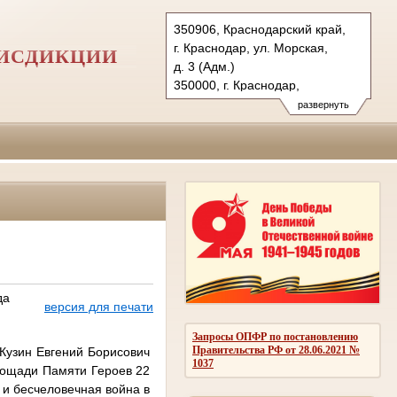
350906, Краснодарский край,
г. Краснодар, ул. Морская,
РИСДИКЦИИ
д. 3 (Адм.)
350000, г. Краснодар,
ул. Красная, д.113 (Уг.)
развернуть
350907, г. Краснодар,
ул. Дзержинского, д. 5 (Гр.)
Тел.: (861) 219-24-00
4kas@sudrf.ru
да
версия для печати
Запросы ОПФР по постановлению
Правительства РФ от 28.06.2021 №
Кузин Евгений Борисович
1037
лощади Памяти Героев 22
я и бесчеловечная война в