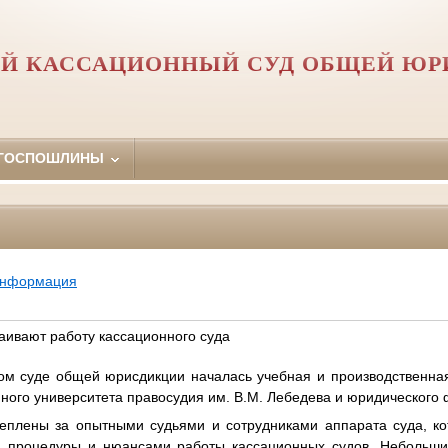
Й КАССАЦИОННЫЙ СУД ОБЩЕЙ Ю
 ГОСПОШЛИНЫ
информация
аивают работу кассационного суда
ом суде общей юрисдикции началась учебная и производственна
нного университета правосудия им. В.М. Лебедева и юридического ф
еплены за опытными судьями и сотрудниками аппарата суда, к
 процедуры и нюансами работы кассационных судов. Небольшие