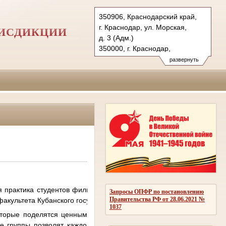
350906, Краснодарский край,
г. Краснодар, ул. Морская,
РИСДИКЦИИ
д. 3 (Адм.)
350000, г. Краснодар,
ул. Красная, д.113 (Уг.)
развернуть
350907, г. Краснодар,
ул. Дзержинского, д. 5 (Гр.)
Тел.: (861) 219-24-00
4kas@sudrf.ru
я практика студентов филиала непрерывного образования Северо
Запросы ОПФР по постановлению
Правительства РФ от 28.06.2021 №
акультета Кубанского государственного аграрного университета им
1037
оторые поделятся ценными знаниями о процессуальной работе, 
 группы позволят каждому студенту получить максимальное вн