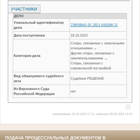
УЧАСТНИКИ
ДЕЛО
Уникальный идентификатор
23RS0041-01-2021-018268-51
дела
Дата поступления
18.10.2023
Споры, связанные с земельными
отношениями →
Другие споры, связанные с
Категория дела
землепользованием →
Споры, связанные с
самовольной постройкой
Вид обжалуемого судебного
Судебное РЕШЕНИЕ
акта
Из Верховного Суда
нет
Российской Федерации
опубликовано 18.10.2023 17:12, изменено 06.04.2024 13:43
ПОДАЧА ПРОЦЕССУАЛЬНЫХ ДОКУМЕНТОВ В