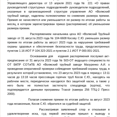
Управляющего директора от 13 апреля 2021 года № 221 «О правах
руководителей структурных подразделений» руководители подразделений,
указанные в организационной структуре управления АО «Волжский
трубный завод», наделены полномочиями по снижению размера премии.
Премия не начисляется или уменьшается ее размер по итогам работы за
месяц, в котором зарегистрирован приказ (распоряжение) об уменьшении
размера премии.
Распоряжением начальника цеха АО «Волжский Трубный
завод» от 31 августа 2023 года № 104-6608 Косову С.Ю. уменьшен размер
премии по итогам работы за август 2023 года за нарушение требований
охраны здоровья и обеспечения безопасности труда, предусмотренных
пунктом 1.16 ИОТ Р 104.323-2021 и пунктом 2.1 ИОТ Р 000.001-2021.
Основанием для издания распоряжения послужил акт-
предписание от 31 августа 2023 года № 503-ОТ ведущего специалиста по
ОТ БКПР СОТиПБ АО «Волжский трубный завод» Мазуренко А.И. о
проведении оперативной проверки соблюдения требований охраны труда, в
результате которой установлено, что 23 августа 2023 года в период с 13:11
часов до 13:18 часов прессовщик горячих труб Косов С.Ю., находясь на
рабочем месте, периодически находился без защитной каски, а также у
него была не полностью застегнута спецодежда (куртка), что
подтверждается данными программы Trassir (камера 256 ТПЦ-2 Пресс
2000).
Полагая снижение премии по итогам работы за август 2023
года незаконным, Косов С.Ю. обратился за судебной защитой.
Рассматривая заявленный спор и отказывая в
удовлетворении иска, суд первой инстанции пришел к выводу о