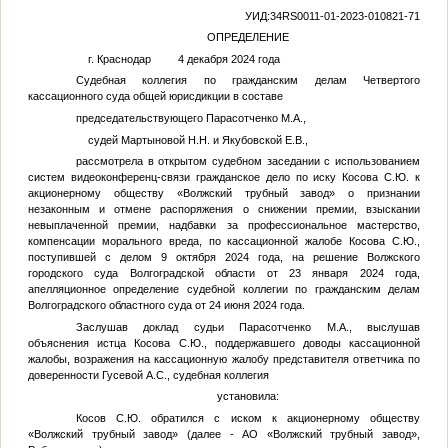
УИД:34RS0011-01-2023-010821-71
ОПРЕДЕЛЕНИЕ
г. Краснодар 4 декабря 2024 года
Судебная коллегия по гражданским делам Четвертого
кассационного суда общей юрисдикции в составе
председательствующего Парасотченко М.А.,
судей Мартыновой Н.Н. и Якубовской Е.В.,
рассмотрела в открытом судебном заседании с использованием
систем видеоконференц-связи гражданское дело по иску
Косова С.Ю.
к
акционерному обществу «Волжский трубный завод» о признании
незаконным и отмене распоряжения о снижении премии, взыскании
невыплаченной премии, надбавки за профессиональное мастерство,
компенсации морального вреда, по кассационной жалобе
Косова С.Ю.
,
поступившей с делом 9 октября 2024 года, на решение Волжского
городского суда Волгоградской области от 23 января 2024 года,
апелляционное определение судебной коллегии по гражданским делам
Волгоградского областного суда от 24 июня 2024 года.
Заслушав доклад судьи Парасотченко М.А., выслушав
объяснения истца Косова С.Ю., поддержавшего доводы кассационной
жалобы, возражения на кассационную жалобу представителя ответчика по
доверенности Гусевой А.С., судебная коллегия
установила:
Косов С.Ю. обратился с иском к акционерному обществу
«Волжский трубный завод» (далее - АО «Волжский трубный завод»,