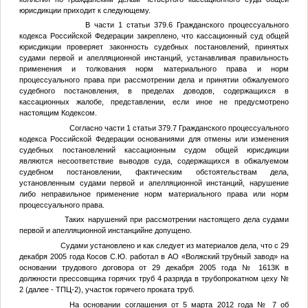
юрисдикции приходит к следующему.
В части 1 статьи 379.6 Гражданского процессуального
кодекса Российской Федерации закреплено, что кассационный суд общей
юрисдикции проверяет законность судебных постановлений, принятых
судами первой и апелляционной инстанций, устанавливая правильность
применения и толкования норм материального права и норм
процессуального права при рассмотрении дела и принятии обжалуемого
судебного постановления, в пределах доводов, содержащихся в
кассационных жалобе, представлении, если иное не предусмотрено
настоящим Кодексом.
Согласно части 1 статьи 379.7 Гражданского процессуального
кодекса Российской Федерации основаниями для отмены или изменения
судебных постановлений кассационным судом общей юрисдикции
являются несоответствие выводов суда, содержащихся в обжалуемом
судебном постановлении, фактическим обстоятельствам дела,
установленным судами первой и апелляционной инстанций, нарушение
либо неправильное применение норм материального права или норм
процессуального права.
Таких нарушений при рассмотрении настоящего дела судами
первой и апелляционной инстанцийне допущено.
Судами установлено и как следует из материалов дела, что с 29
декабря 2005 года Косов С.Ю. работал в АО «Волжский трубный завод» на
основании трудового договора от 29 декабря 2005 года № 1613К в
должности прессовщика горячих труб 4 разряда в трубопрокатном цеху №
2 (далее - ТПЦ-2), участок горячего проката труб.
На основании соглашения от 5 марта 2012 года № 7 об