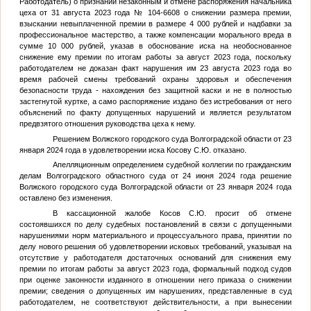
Работодатель) о признании незаконным и отмене распоряжения начальника
цеха от 31 августа 2023 года № 104-6608 о снижении размера премии,
взыскании невыплаченной премии в размере 4 000 рублей и надбавки за
профессиональное мастерство, а также компенсации морального вреда в
сумме 10 000 рублей, указав в обоснование иска на необоснованное
снижение ему премии по итогам работы за август 2023 года, поскольку
работодателем не доказан факт нарушения им 23 августа 2023 года во
время рабочей смены требований охраны здоровья и обеспечения
безопасности труда - нахождения без защитной каски и не в полностью
застегнутой куртке, а само распоряжение издано без истребования от него
объяснений по факту допущенных нарушений и является результатом
предвзятого отношения руководства цеха к нему.
Решением Волжского городского суда Волгоградской области от 23
января 2024 года в удовлетворении иска Косову С.Ю. отказано.
Апелляционным определением судебной коллегии по гражданским
делам Волгоградского областного суда от 24 июня 2024 года решение
Волжского городского суда Волгоградской области от 23 января 2024 года
оставлено без изменения.
В кассационной жалобе Косов С.Ю. просит об отмене
состоявшихся по делу судебных постановлений в связи с допущенными
нарушениями норм материального и процессуального права, принятии по
делу нового решения об удовлетворении исковых требований, указывая на
отсутствие у работодателя достаточных оснований для снижения ему
премии по итогам работы за август 2023 года, формальный подход судов
при оценке законности изданного в отношении него приказа о снижении
премии; сведения о допущенных им нарушениях, представленные в суд
работодателем, не соответствуют действительности, а при вынесении