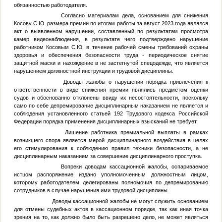
обязанностью работодателя.
Согласно материалам дела, основанием для снижения
Косову С.Ю. размера премии по итогам работы за август 2023 года являлся
акт о выявленном нарушении, составленный по результатам просмотра
камер видеонаблюдения, в результате чего подтверждено нарушение
работником Косовым С.Ю. в течение рабочей смены требований охраны
здоровья и обеспечения безопасности труда - периодическое снятие
защитной маски и нахождение в не застегнутой спецодежде, что является
нарушением должностной инструкции и трудовой дисциплины.
Доводы жалобы о нарушении порядка привлечения к
ответственности в виде снижения премии являлись предметом оценки
судов и обоснованно отклонены ввиду их несостоятельности, поскольку
само по себе депремирование дисциплинарным наказанием не является и
соблюдения установленного статьей 192 Трудового кодекса Российской
Федерации порядка применения дисциплинарных взысканий не требует.
Лишение работника премиальной выплаты в рамках
возникшего спора является мерой дисциплинарного воздействия в целях
его стимулирования к соблюдению правил техники безопасности, а не
дисциплинарным наказанием за совершение дисциплинарного проступка.
Вопреки доводам кассационной жалобы, оспариваемое
истцом распоряжение издано уполномоченным должностным лицом,
которому работодателем делегированы полномочия по депремированию
сотрудников в случае нарушения ими трудовой дисциплины.
Доводы кассационной жалобы не могут служить основанием
для отмены судебных актов в кассационном порядке, так как иная точка
зрения на то, как должно было быть разрешено дело, не может являться