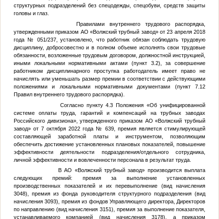
структурных подразделений без спецодежды, спецобуви, средств защиты
головы и глаз.
Правилами внутреннего трудового распорядка,
утвержденными приказом АО «Волжский трубный завод» от 23 апреля 2018
года № 051/237, установлено, что работник обязан соблюдать трудовую
дисциплину, добросовестно и в полном объеме исполнять свои трудовые
обязанности, возложенные трудовым договором, должностной инструкцией,
иными локальными нормативными актами (пункт 3.2), за совершение
работником дисциплинарного проступка работодатель имеет право не
начислять или уменьшать размер премии в соответствии с действующими
положениями и локальными нормативными документами (пункт 7.12
Правил внутреннего трудового распорядка).
Согласно пункту 4.3 Положения «Об унифицированной
системе оплаты труда, гарантий и компенсаций на трубных заводах
Российского дивизиона», утвержденного приказом АО «Волжский трубный
завод» от 7 октября 2022 года № 639, премия является стимулирующей
составляющей заработной платы и инструментом, позволяющим
обеспечить достижение установленных плановых показателей, повышение
эффективности деятельности подразделения/отдельного сотрудника,
личной эффективности и вовлеченности персонала в результат труда.
В АО «Волжский трубный завод» производится выплата
следующих премий: премия за выполнение установленных
производственных показателей и их перевыполнение (вид начисления
3048), премия из фонда руководителя структурного подразделения (вид
начисления 3093), премия из фондов Управляющего директора, Директоров
по направлению (вид начисления 3151), премия за выполнение показателя,
устанавливаемого компанией (вид начисления 3178), а приказом