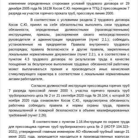
изменении определенных сторонами условий трудового договора от 29
декабря 2005 года № 1613К Косов С.Ю. переведен в ТПЦ-2 прессовщиком 7
разряда на участок горячего проката труб, прессовую линию 2000.
В соответствии с условиями раздела 2 трудового договора
Косов С.Ю. принял на себя обязательства выполнять свои трудовые
обязанности, определенные должностными (производственными)
инструкциями, приказы, распоряжения своего непосредственного
руководителя и администрации предприятия (пункт 2.1.); соблюдать
установленные на предприятии Правила внутреннего трудового
распорядка; правила безопасности и другие правила, закрепленные
локальными нормативными документами (пункт 2.2.), а в соответствии с
пунктом 4.3 трудового договора по результатам труда в качестве
поощрения за безупречное выполнение трудовых обязанностей работнику
может выплачиваться премия и производиться иные начисления
стимулирующего характера в соответствии с локальными нормативными
актами работодателя.
Согласно должностной инструкции прессовщика горячих труб
7 разряда прессовой линии 2000 т. участка горячего проката труб
трубопрокатного цеха № 2 от 21 сентября 2020 года № 28.104, с которой 30
ноября 2020 года ознакомлен Косов С.Ю., предусмотрена обязанность
работника соблюдать правила и нормы охраны труда, правила
промышленной и пожарной безопасности в объеме квалифицированных
требований (пункт 2.26).
В соответствии с пунктом 1.16 Инструкции по охране труда
для прессовщика горячих труб трубопрокатного цеха № 2 (ИОТР 104.323-
2021), утвержденной главным инженером АО «Волжский трубный завод» 21
июня 2021 года, запрещается находиться в производственных корпусах