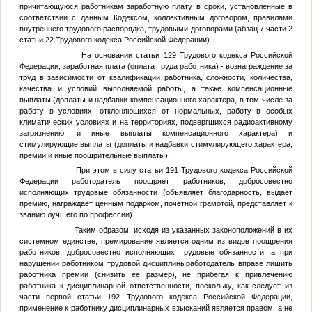
причитающуюся работникам заработную плату в сроки, установленные в
соответствии с данным Кодексом, коллективным договором, правилами
внутреннего трудового распорядка, трудовыми договорами (абзац 7 части 2
статьи 22 Трудового кодекса Российской Федерации).
На основании статьи 129 Трудового кодекса Российской
Федерации, заработная плата (оплата труда работника) - вознаграждение за
труд в зависимости от квалификации работника, сложности, количества,
качества и условий выполняемой работы, а также компенсационные
выплаты (доплаты и надбавки компенсационного характера, в том числе за
работу в условиях, отклоняющихся от нормальных, работу в особых
климатических условиях и на территориях, подвергшихся радиоактивному
загрязнению, и иные выплаты компенсационного характера) и
стимулирующие выплаты (доплаты и надбавки стимулирующего характера,
премии и иные поощрительные выплаты).
При этом в силу статьи 191 Трудового кодекса Российской
Федерации работодатель поощряет работников, добросовестно
исполняющих трудовые обязанности (объявляет благодарность, выдает
премию, награждает ценным подарком, почетной грамотой, представляет к
званию лучшего по профессии).
Таким образом, исходя из указанных законоположений в их
системном единстве, премирование является одним из видов поощрения
работников, добросовестно исполняющих трудовые обязанности, а при
нарушении работником трудовой дисциплиныработодатель вправе лишить
работника премии (снизить ее размер), не прибегая к привлечению
работника к дисциплинарной ответственности, поскольку, как следует из
части первой статьи 192 Трудового кодекса Российской Федерации,
применение к работнику дисциплинарных взысканий является правом, а не