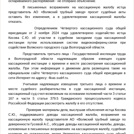
оспариваемого распоряжения - не отобрано объяснение.
В письменных возражениях на кассационную жалобу истца
представитель АО «Волжский трубный завод» просит судебные акты
оставить без изменения, а в удовлетворении кассационной жалобы
отказать.
Определением Четвертого кассационного суда общей
юрисдикции от 2 ноября 2024 года удовлетворено ходатайство истца
Косова С.Ю. об участии в судебном заседании суда кассационной
инстанции путем использования систем видеоконференц-связи при
содействии Волжского городского суда Волгоградской области.
Представитель третьего лица - Государственной инспекции труда
в Волгоградской области надлежащим образом извещен судом
кассационной инстанции о времени и месте рассмотрения кассационной
жалобы. При этом информация о движении дела размещена также на
официальном сайте Четвертого кассационного суда общей юрисдикции в
сети Интернет по адресу: 4kas.sudrf.ru.
Учитывая надлежащее извещение третьего лица о времени и
месте судебного разбирательства в суде кассационной инстанции,
кассационный суд счел возможным на основании положений части 3 статьи
167 и части 5 статьи 379.5 Гражданского процессуального кодекса
Российской Федерации рассмотреть жалобу в его отсутствие.
Проверив материалы дела, выслушав объяснения истца Косова
С.Ю., поддержавшего доводы кассационной жалобы, возражения на
кассационную жалобу представителя АО «Волжский трубный завод» по
доверенности Гусевой А.С., обсудив доводы кассационной жалобы, доводы,
изложенные в письменных возражениях на кассационную жалобу, судебная
коллегия по гражданским делам Четвертого кассационного суда общей