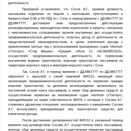
деятельность.
Проверкой установлено, что Сосов А.Г., занимая должность
начальника отделения по борьбе с налоговыми преступлениями и
банкротством ОЭБ и ПК УВД по г. Сочи, в период времени с
ДД.ММ.ГГГГ
по
ДД.ММ.ГГГГ
, достоверно зная предусмотренные действующим
антикоррупционным законодательством ограничения и запреты, связанные
с невозможностью сотрудниками органов внутренних дел осуществлять
предпринимательскую деятельность, получать доход от деятельности, не
предусмотренной законодательством, в целях извлечения дохода с
привлечением третьих лиц с использованием маломерных судов «Azimut»
(«Тиггер»), «Стар Фишер», «Грация», «Исис 1», «АС0609RUS23»,
осуществлял предпринимательскую деятельность по перевозкам
внутренним водным транспортом, морским транспортом пассажиров на
территории морского порта и акватории морского порта г. Сочи.
Так, Сосов А.Г. в период времени с
ДД.ММ.ГГГГ
по
ДД.ММ.ГГГГ
обратился с просьбой к своей знакомой
ФИО10
, имеющей опыт
организации предпринимательской деятельности по перевозке граждан
морским транспортом, за денежное вознаграждение организовать на
постоянной основе поиск пассажиров, а также сбор денежных средств за
осуществление перевозки на маломерном судне «Azimut» («Тиггер»),
принадлежащем на праве собственности
ФИО9
, с которым у Сосова А.Г.
сложились дружеские отношения, неосведомленного о намерениях Сосова
А.Г. использовать принадлежащее ему транспортное средство для
извлечения дохода.
После достижения договоренностей
ФИО10
в указанный период
времени под руководством Сосова А.Г. осуществляла поиск пассажиров,
агентов, сбор денежных средств за осуществление перевозки пассажиров