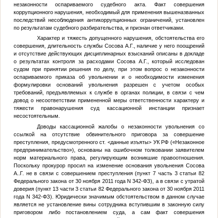
незаконности оспариваемого судебного акта. Факт совершения
коррупционного нарушения, необходимый для применения вышеназванных
последствий несоблюдения антикоррупционных ограничений, установлен
по результатам судебного разбирательства, и признан ответчиками.
Характер и тяжесть допущенного нарушения, обстоятельства его
совершения, длительность службы Сосова А.Г., наличие у него поощрений
и отсутствие действующих дисциплинарных взысканий описаны в докладе
о результатах контроля за расходами Сосова А.Г., который исследован
судом при принятии решения по делу, при этом вопрос о незаконности
оспариваемого приказа об увольнении и о необходимости изменения
формулировки оснований увольнения разрешен с учетом особых
требований, предъявляемых к службе в органах полиции, в связи с чем
довод о несоответствии примененной меры ответственности характеру и
тяжести правонарушения суд кассационной инстанции признает
несостоятельным.
Доводы кассационной жалобы о незаконности увольнения со
ссылкой на отсутствие обвинительного приговора за совершение
преступления, предусмотренного ст.
<данные изъяты>
УК РФ («Незаконное
предпринимательство»), основаны на ошибочном толковании заявителем
норм материального права, регулирующим возникшие правоотношения.
Поскольку прокурор просил на изменение основания увольнения Сосова
А..Г. не в связи с совершением преступления (пункт 7 часть 3 статьи 82
Федерального закона от 30 ноября 2011 года N 342-ФЗ), а в связи с утратой
доверия (пункт 13 части 3 статьи 82 Федерального закона от 30 ноября 2011
года N 342-ФЗ). Юридически значимым обстоятельством в данном случае
является не установление вины сотрудника вступившим в законную силу
приговором либо постановлением суда, а сам факт совершения