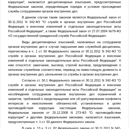
коррупции", налагаются дисциплинарные взыскания, предусмотренные
Федеральным законом, определяющим порядок и условия прохождения
службы сотрудниками органов внутренних дел.
В данном случае таким законом является Федеральный закон от
30.11.2011 N 342-ФЗ "О службе в органах внутренних дел Российской
Федерации и внесении изменений в отдельные законодательные акты
Российской Федерации", а также Федеральный закон от 27.07.2004 №79-ФЗ
«О государственной гражданской службе Российской Федерации».
Виды дисциплинарных взысканий, налагаемых на сотрудников
органов внутренних дел в случае нарушения ими служебной дисциплины,
перечислены в ч. 1 ст. 50 Федерального закона от 30.11.2011 N 342-ФЗ "О
службе в органах внутренних дел Российской Федерации и внесении
изменений в отдельные законодательные акты Российской Федерации". К
ним относятся: замечание, выговор, строгий выговор, предупреждение о
неполном служебном соответствии, перевод на нижестоящую должность в
органах внутренних дел, увольнение со службы в органах внутренних дел.
Согласно ст. 50.1 Федерального закона от 30.11.2011 N 342-ФЗ "О
службе в органах внутренних дел Российской Федерации и внесении
изменений в отдельные законодательные акты Российской Федерации" за
несоблюдение сотрудником органов внутренних дел ограничений и
запретов, требований о предотвращении или об урегулировании конфликта
интересов и неисполнение обязанностей, установленных в целях
противодействия коррупции настоящим Федеральным законом,
Федеральным законом от 25.12.2008 N 273-ФЗ "О противодействии
коррупции" и другими федеральными законами, налагаются взыскания,
предусмотренные ч. 1 ст. 50 данного Федерального закона.
В силу п. 13 ч. 3 ст. 82 Федерального закона от 30.11.2011 N 342-