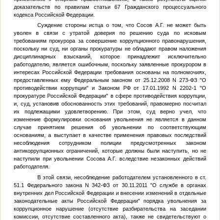
доказательств по правилам статьи 67 Гражданского процессуального
кодекса Российской Федерации.
Суждение стороны истца о том, что Сосов А.Г. не может быть
уволен в связи с утратой доверия по решению суда по исковым
требованиям прокурора за совершение коррупционного правонарушения,
поскольку ни суд, ни органы прокуратуры не обладают правом наложения
дисциплинарных взысканий, которое принадлежит исключительно
работодателю, является ошибочным, поскольку заявленные прокурором в
интересах Российской Федерации требования основаны на полномочиях,
предоставленных ему Федеральным законом от 25.12.2008 N 273-ФЗ "О
противодействии коррупции" и Законом РФ от 17.01.1992 N 2202-1 "О
прокуратуре Российской Федерации" в сфере противодействия коррупции,
и, суд, установив обоснованность этих требований, правомерно посчитал
их подлежащими удовлетворению. При этом, суд верно учел, что
изменение формулировки основания увольнения не является в данном
случае принятием решения об увольнении по соответствующим
основаниям, а выступает в качестве применения правовых последствий
несоблюдения сотрудником полиции предусмотренных законом
антикоррупционных ограничений, которые должны были наступить, но не
наступили при увольнении Сосова А.Г. вследствие незаконных действий
работодателя.
В этой связи, несоблюдение работодателем установленного в ст.
51.1 Федерального закона N 342-ФЗ от 30.11.2011 "О службе в органах
внутренних дел Российской Федерации и внесении изменений в отдельные
законодательные акты Российской Федерации" порядка увольнения за
коррупционное нарушение (отсутствие разбирательства на заседании
комиссии, отсутствие составленного акта), также не свидетельствуют о