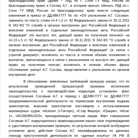
Краснодарскому краю (далее – УВД по г. Сочи ГУ МВД России по
Краснодарскому краю) и Сосову А.Г., в котором просил: обязать УВД по г.
Сочи ГУ МВД России по Краснодарскому краю внести следующие
изменения в приказ от
ДД.ММ.ГГГГ
№
л/с «Об увольнении А.Г. Сосова»:
заменить по тексту слова «п.4 ч.2 ст. 82 Федерального закона от 30.11.2011
N 342-ФЗ "О службе в органах внутренних дел Российской Федерации и
внесении изменений в отдельные законодательные акты Российской
Федерации" (по выслуге лет, дающей право на получение пенсии)» на
«п.13.ч.3 ст. 82 Федерального закона от 30.11.2011 N 342-ФЗ "О службе в
органах внутренних дел Российской Федерации и внесении изменений в
отдельные законодательные акты Российской Федерации" (в связи с
утратой доверия)»; исключить из текста в полном объеме положения о
выплатах, причитающихся в связи с увольнением по выслуге лет, дающей
право на получение пенсии; исключить в полном объеме фразу
«Основание: рапорт А.Г. Сосова, представление к увольнению из органов
внутренних дел».
В обоснование заявленных требований прокурор указал, что по
результатам проведенной прокуратурой проверки исполнения
законодательства о противодействии коррупции установлен факт
осуществления Сосовым А.Г. в период с
ДД.ММ.ГГГГ
по
ДД.ММ.ГГГГ
предпринимательской деятельности по перевозкам внутренним водным
транспортом, морским транспортом пассажиров с использованием
маломерных судов: «Azimut» («Тиггер»), «Стар Фишер», «Грация», «Исис
1», «АС0609RUS23», принадлежащих третьим лицам. Факт совершения
Сосовым А.Г. коррупционного правонарушения нашел свое подтверждение
и удостоверен материалами проверки, по результатам которой возбуждено
уголовное дело, действия Сосова А.Г. квалифицированы по данному
эпизоду преступленной деятельности по
<данные изъяты>
УК РФ. В