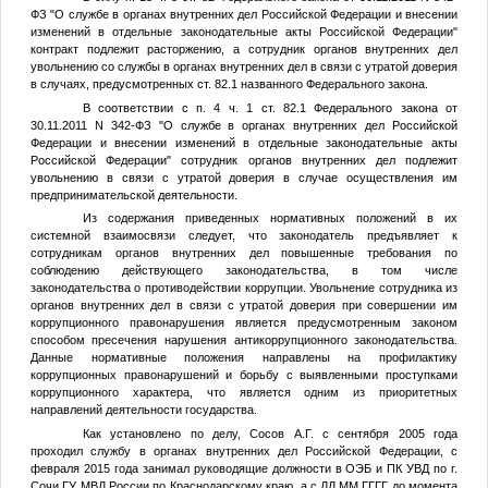
ФЗ "О службе в органах внутренних дел Российской Федерации и внесении
изменений в отдельные законодательные акты Российской Федерации"
контракт подлежит расторжению, а сотрудник органов внутренних дел
увольнению со службы в органах внутренних дел в связи с утратой доверия
в случаях, предусмотренных ст. 82.1 названного Федерального закона.
В соответствии с п. 4 ч. 1 ст. 82.1 Федерального закона от
30.11.2011 N 342-ФЗ "О службе в органах внутренних дел Российской
Федерации и внесении изменений в отдельные законодательные акты
Российской Федерации" сотрудник органов внутренних дел подлежит
увольнению в связи с утратой доверия в случае осуществления им
предпринимательской деятельности.
Из содержания приведенных нормативных положений в их
системной взаимосвязи следует, что законодатель предъявляет к
сотрудникам органов внутренних дел повышенные требования по
соблюдению действующего законодательства, в том числе
законодательства о противодействии коррупции. Увольнение сотрудника из
органов внутренних дел в связи с утратой доверия при совершении им
коррупционного правонарушения является предусмотренным законом
способом пресечения нарушения антикоррупционного законодательства.
Данные нормативные положения направлены на профилактику
коррупционных правонарушений и борьбу с выявленными проступками
коррупционного характера, что является одним из приоритетных
направлений деятельности государства.
Как установлено по делу, Сосов А.Г. с сентября 2005 года
проходил службу в органах внутренних дел Российской Федерации, с
февраля 2015 года занимал руководящие должности в ОЭБ и ПК УВД по г.
Сочи ГУ МВД России по Краснодарскому краю, а с
ДД.ММ.ГГГГ
до момента