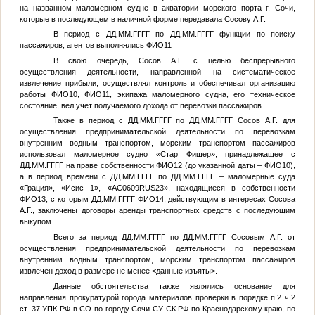
на названном маломерном судне в акватории морского порта г. Сочи,
которые в последующем в наличной форме передавала Сосову А.Г.
В период с
ДД.ММ.ГГГГ
по
ДД.ММ.ГГГГ
функции по поиску
пассажиров, агентов выполнялись
ФИО11
В свою очередь, Сосов А.Г. с целью беспрерывного
осуществления деятельности, направленной на систематическое
извлечение прибыли, осуществлял контроль и обеспечивал организацию
работы
ФИО10
,
ФИО11
, экипажа маломерного судна, его техническое
состояние, вел учет получаемого дохода от перевозки пассажиров.
Также в период с
ДД.ММ.ГГГГ
по
ДД.ММ.ГГГГ
Сосов А.Г. для
осуществления предпринимательской деятельности по перевозкам
внутренним водным транспортом, морским транспортом пассажиров
использовал маломерное судно «Стар Фишер», принадлежащее с
ДД.ММ.ГГГГ
на праве собственности
ФИО12
(до указанной даты –
ФИО10
),
а в период времени с
ДД.ММ.ГГГГ
по
ДД.ММ.ГГГГ
– маломерные суда
«Грация», «Исис 1», «АС0609RUS23», находящиеся в собственности
ФИО13
, с которым
ДД.ММ.ГГГГ
ФИО14
, действующим в интересах Сосова
А.Г., заключены договоры аренды транспортных средств с последующим
выкупом.
Всего за период
ДД.ММ.ГГГГ
по
ДД.ММ.ГГГГ
Сосовым А.Г. от
осуществления предпринимательской деятельности по перевозкам
внутренним водным транспортом, морским транспортом пассажиров
извлечен доход в размере не менее
<данные изъяты>
.
Данные обстоятельства также являлись основание для
направления прокуратурой города материалов проверки в порядке п.2 ч.2
ст. 37 УПК РФ в СО по городу Сочи СУ СК РФ по Краснодарскому краю, по