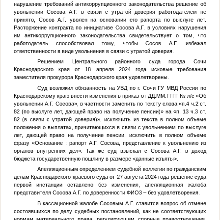
нарушение требований антикоррупционного законодательства решение об
увольнении Сосова А.Г. в связи с утратой доверия работодателем не
принято, Сосов А.Г. уволен на основании его рапорта по выслуге лет.
Расторжение контракта по инициативе Сосова А.Г. в условиях нарушения
им антикоррупционного законодательства свидетельствует о том, что
работодатель способствовал тому, чтобы Сосов А.Г. избежал
ответственности в виде увольнения в связи с утратой доверия.
Решением Центрального районного суда города Сочи
Краснодарского края от 18 апреля 2024 года исковые требования
заместителя прокурора Краснодарского края удовлетворены.
Суд возложил обязанность на УВД по г. Сочи ГУ МВД России по
Краснодарскому краю внести изменения в приказ от
ДД.ММ.ГГГГ
№
л/с «Об
увольнении А.Г. Сосова», в частности заменить по тексту слова «п.4 ч.2 ст.
82 (по выслуге лет, дающей право на получение пенсии)» на «п. 13 ч.3 ст.
82 (в связи с утратой доверия)», исключить из текста в полном объеме
положения о выплатах, причитающихся в связи с увольнением по выслуге
лет, дающей право на получение пенсии, исключить в полном объеме
фразу «Основание : рапорт А.Г. Сосова, представление к увольнению из
органов внутренних дел». Так же суд взыскал с Сосова А.Г. в доход
бюджета государственную пошлину в размере
<данные изъяты>
.
Апелляционным определением судебной коллегии по гражданским
делам Краснодарского краевого суда от 27 августа 2024 года решение суда
первой инстанции оставлено без изменения, апелляционная жалоба
представителя Сосова А.Г. по доверенности
ФИО3
– без удовлетворения.
В кассационной жалобе Сосовым А.Г. ставится вопрос об отмене
состоявшихся по делу судебных постановлений, как не соответствующих
нормам материального права, регулирующим спорные правоотношения,