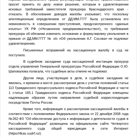
просит принять по делу новое решение, которым в удовлетворении
исковых требований заместителя прокурора Краснодарского края -
отказать. В обоснование доводов жалобы указывает, что поскольку
апелляционным определением от
ДД.ММ.ГГГГ
была установлена его
невиновность в совершении преступления, предусмотренного
<данные
изъяты>
УК РФ («Незаконное предпринимательство»), то требования
прокурора об обязании изменить основание и формулировку увольнения в
приказе от
ДД.ММ.ГГГГ
№
л/с «Об увольнении А.Г. Сосова» не подлежат
удовлетворению.
Письменных возражений на кассационную жалобу в суд не
поступило.
В судебном заседании суда кассационной инстанции прокурор
отдела управления Генеральной прокуратуры Российской Федерации О.Ю.
Шаповалова полагала, что судебные акты отмене не подлежат.
Другие лица, участвующие в деле, в судебное заседание не
явились, о времени и месте рассмотрения дела с учетом положений статьи
113 Гражданского процессуального кодекса Российской Федерации и части
1 статьи 165.1 Гражданского кодекса Российской Федерации извещены
надлежащим образом путем направления судебной корреспонденции
посредством Почты России.
Кроме того, информация о рассмотрении кассационной жалобы в
соответствии с положениями Федерального закона от 22 декабря 2008 года
№262-ФЗ "Об обеспечении доступа к информации о деятельности судов в
Российской Федерации" размещена на официальном сайте Четвертого
кассационного суда общей юрисдикции в сети Интернет
(https//4kas.sudrf.ru/).