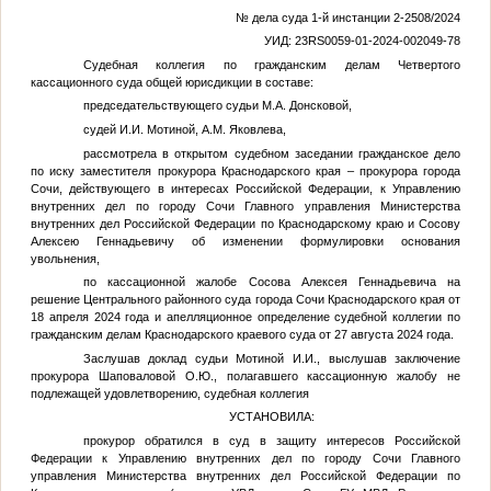
№ дела суда 1-й инстанции 2-2508/2024
УИД: 23RS0059-01-2024-002049-78
Судебная коллегия по гражданским делам Четвертого
кассационного суда общей юрисдикции в составе:
председательствующего судьи М.А. Донсковой,
судей И.И. Мотиной, А.М. Яковлева,
рассмотрела в открытом судебном заседании гражданское дело
по иску заместителя прокурора Краснодарского края – прокурора города
Сочи, действующего в интересах Российской Федерации, к Управлению
внутренних дел по городу Сочи Главного управления Министерства
внутренних дел Российской Федерации по Краснодарскому краю и Сосову
Алексею Геннадьевичу об изменении формулировки основания
увольнения,
по кассационной жалобе Сосова Алексея Геннадьевича на
решение Центрального районного суда города Сочи Краснодарского края от
18 апреля 2024 года и апелляционное определение судебной коллегии по
гражданским делам Краснодарского краевого суда от 27 августа 2024 года.
Заслушав доклад судьи Мотиной И.И., выслушав заключение
прокурора Шаповаловой О.Ю., полагавшего кассационную жалобу не
подлежащей удовлетворению, судебная коллегия
УСТАНОВИЛА:
прокурор обратился в суд в защиту интересов Российской
Федерации к Управлению внутренних дел по городу Сочи Главного
управления Министерства внутренних дел Российской Федерации по