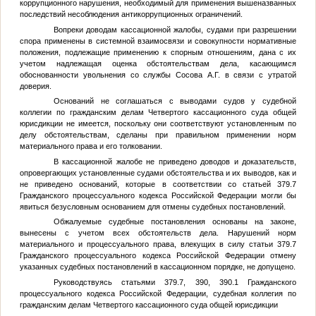
коррупционного нарушения, необходимый для применения вышеназванных
последствий несоблюдения антикоррупционных ограничений.
Вопреки доводам кассационной жалобы, судами при разрешении
спора применены в системной взаимосвязи и совокупности нормативные
положения, подлежащие применению к спорным отношениям, дана с их
учетом надлежащая оценка обстоятельствам дела, касающимся
обоснованности увольнения со службы Сосова А.Г. в связи с утратой
доверия.
Оснований не соглашаться с выводами судов у судебной
коллегии по гражданским делам Четвертого кассационного суда общей
юрисдикции не имеется, поскольку они соответствуют установленным по
делу обстоятельствам, сделаны при правильном применении норм
материального права и его толковании.
В кассационной жалобе не приведено доводов и доказательств,
опровергающих установленные судами обстоятельства и их выводов, как и
не приведено оснований, которые в соответствии со статьей 379.7
Гражданского процессуального кодекса Российской Федерации могли бы
явиться безусловным основанием для отмены судебных постановлений.
Обжалуемые судебные постановления основаны на законе,
вынесены с учетом всех обстоятельств дела. Нарушений норм
материального и процессуального права, влекущих в силу статьи 379.7
Гражданского процессуального кодекса Российской Федерации отмену
указанных судебных постановлений в кассационном порядке, не допущено.
Руководствуясь статьями 379.7, 390, 390.1 Гражданского
процессуального кодекса Российской Федерации, судебная коллегия по
гражданским делам Четвертого кассационного суда общей юрисдикции