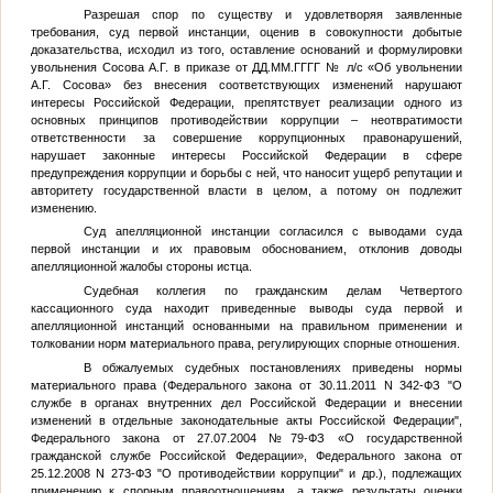
Разрешая спор по существу и удовлетворяя заявленные
требования, суд первой инстанции, оценив в совокупности добытые
доказательства, исходил из того, оставление оснований и формулировки
увольнения Сосова А.Г. в приказе от
ДД.ММ.ГГГГ
№
л/с «Об увольнении
А.Г. Сосова» без внесения соответствующих изменений нарушают
интересы Российской Федерации, препятствует реализации одного из
основных принципов противодействии коррупции – неотвратимости
ответственности за совершение коррупционных правонарушений,
нарушает законные интересы Российской Федерации в сфере
предупреждения коррупции и борьбы с ней, что наносит ущерб репутации и
авторитету государственной власти в целом, а потому он подлежит
изменению.
Суд апелляционной инстанции согласился с выводами суда
первой инстанции и их правовым обоснованием, отклонив доводы
апелляционной жалобы стороны истца.
Судебная коллегия по гражданским делам Четвертого
кассационного суда находит приведенные выводы суда первой и
апелляционной инстанций основанными на правильном применении и
толковании норм материального права, регулирующих спорные отношения.
В обжалуемых судебных постановлениях приведены нормы
материального права (Федерального закона от 30.11.2011 N 342-ФЗ "О
службе в органах внутренних дел Российской Федерации и внесении
изменений в отдельные законодательные акты Российской Федерации",
Федерального закона от 27.07.2004 №79-ФЗ «О государственной
гражданской службе Российской Федерации», Федерального закона от
25.12.2008 N 273-ФЗ "О противодействии коррупции" и др.), подлежащих
применению к спорным правоотношениям, а также результаты оценки