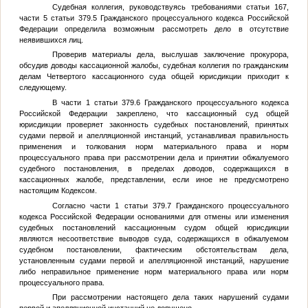
Судебная коллегия, руководствуясь требованиями статьи 167,
части 5 статьи 379.5 Гражданского процессуального кодекса Российской
Федерации определила возможным рассмотреть дело в отсутствие
неявившихся лиц.
Проверив материалы дела, выслушав заключение прокурора,
обсудив доводы кассационной жалобы, судебная коллегия по гражданским
делам Четвертого кассационного суда общей юрисдикции приходит к
следующему.
В части 1 статьи 379.6 Гражданского процессуального кодекса
Российской Федерации закреплено, что кассационный суд общей
юрисдикции проверяет законность судебных постановлений, принятых
судами первой и апелляционной инстанций, устанавливая правильность
применения и толкования норм материального права и норм
процессуального права при рассмотрении дела и принятии обжалуемого
судебного постановления, в пределах доводов, содержащихся в
кассационных жалобе, представлении, если иное не предусмотрено
настоящим Кодексом.
Согласно части 1 статьи 379.7 Гражданского процессуального
кодекса Российской Федерации основаниями для отмены или изменения
судебных постановлений кассационным судом общей юрисдикции
являются несоответствие выводов суда, содержащихся в обжалуемом
судебном постановлении, фактическим обстоятельствам дела,
установленным судами первой и апелляционной инстанций, нарушение
либо неправильное применение норм материального права или норм
процессуального права.
При рассмотрении настоящего дела таких нарушений судами