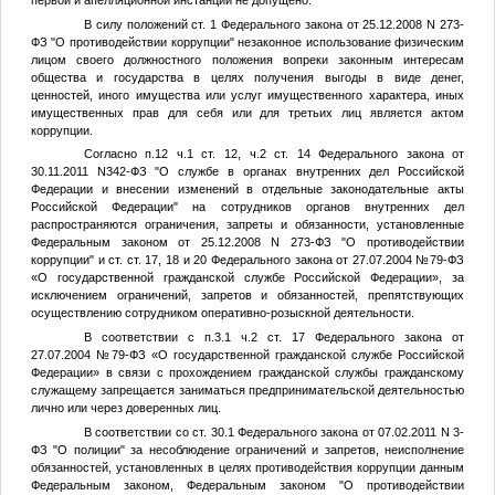
первой и апелляционной инстанций не допущено.
В силу положений ст. 1 Федерального закона от 25.12.2008 N 273-
ФЗ "О противодействии коррупции" незаконное использование физическим
лицом своего должностного положения вопреки законным интересам
общества и государства в целях получения выгоды в виде денег,
ценностей, иного имущества или услуг имущественного характера, иных
имущественных прав для себя или для третьих лиц является актом
коррупции.
Согласно п.12 ч.1 ст. 12, ч.2 ст. 14 Федерального закона от
30.11.2011 N342-ФЗ "О службе в органах внутренних дел Российской
Федерации и внесении изменений в отдельные законодательные акты
Российской Федерации" на сотрудников органов внутренних дел
распространяются ограничения, запреты и обязанности, установленные
Федеральным законом от 25.12.2008 N 273-ФЗ "О противодействии
коррупции" и ст. ст. 17, 18 и 20 Федерального закона от 27.07.2004 №79-ФЗ
«О государственной гражданской службе Российской Федерации», за
исключением ограничений, запретов и обязанностей, препятствующих
осуществлению сотрудником оперативно-розыскной деятельности.
В соответствии с п.3.1 ч.2 ст. 17 Федерального закона от
27.07.2004 №79-ФЗ «О государственной гражданской службе Российской
Федерации» в связи с прохождением гражданской службы гражданскому
служащему запрещается заниматься предпринимательской деятельностью
лично или через доверенных лиц.
В соответствии со ст. 30.1 Федерального закона от 07.02.2011 N 3-
ФЗ "О полиции" за несоблюдение ограничений и запретов, неисполнение
обязанностей, установленных в целях противодействия коррупции данным
Федеральным законом, Федеральным законом "О противодействии