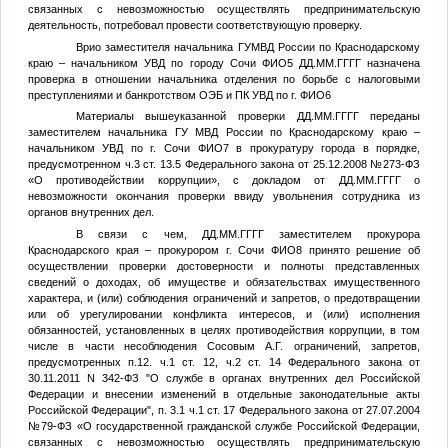
связанных с невозможностью осуществлять предпринимательскую
деятельность, потребовал провести соответствующую проверку.
Врио заместителя начальника ГУМВД России по Краснодарскому
краю – начальником УВД по городу Сочи
ФИО5
ДД.ММ.ГГГГ
назначена
проверка в отношении начальника отделения по борьбе с налоговыми
преступлениями и банкротством ОЭБ и ПК УВД по г.
ФИО6
Материалы вышеуказанной проверки
ДД.ММ.ГГГГ
переданы
заместителем начальника ГУ МВД России по Краснодарскому краю –
начальником УВД по г. Сочи
ФИО7
в прокуратуру города в порядке,
предусмотренном ч.3 ст. 13.5 Федерального закона от 25.12.2008 №273-ФЗ
«О противодействии коррупции», с докладом от
ДД.ММ.ГГГГ
о
невозможности окончания проверки ввиду увольнения сотрудника из
органов внутренних дел.
В связи с чем,
ДД.ММ.ГГГГ
заместителем прокурора
Краснодарского края – прокурором г. Сочи
ФИО8
принято решение об
осуществлении проверки достоверности и полноты представленных
сведений о доходах, об имуществе и обязательствах имущественного
характера, и (или) соблюдения ограничений и запретов, о предотвращении
или об урегулировании конфликта интересов, и (или) исполнения
обязанностей, установленных в целях противодействия коррупции, в том
числе в части несоблюдения Сосовым А.Г. ограничений, запретов,
предусмотренных п.12. ч.1 ст. 12, ч.2 ст. 14 Федерального закона от
30.11.2011 N 342-ФЗ "О службе в органах внутренних дел Российской
Федерации и внесении изменений в отдельные законодательные акты
Российской Федерации", п. 3.1 ч.1 ст. 17 Федерального закона от 27.07.2004
№79-ФЗ «О государственной гражданской службе Российской Федерации,
связанных с невозможностью осуществлять предпринимательскую