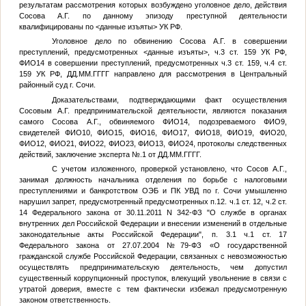
результатам рассмотрения которых возбуждено уголовное дело, действия
Сосова А.Г. по данному эпизоду преступной деятельности
квалифицированы по
<данные изъяты>
УК РФ.
Уголовное дело по обвинению Сосова А.Г. в совершении
преступлений, предусмотренных
<данные изъяты>
, ч.3 ст. 159 УК РФ,
ФИО14
в совершении преступлений, предусмотренных ч.3 ст. 159, ч.4 ст.
159 УК РФ,
ДД.ММ.ГГГГ
направлено для рассмотрения в Центральный
районный суд г. Сочи.
Доказательствами, подтверждающими факт осуществления
Сосовым А.Г. предпринимательской деятельности, являются показания
самого Сосова А.Г., обвиняемого
ФИО14
, подозреваемого
ФИО9
,
свидетелей
ФИО10
,
ФИО15
,
ФИО16
,
ФИО17
,
ФИО18
,
ФИО19
,
ФИО20
,
ФИО12
,
ФИО21
,
ФИО22
,
ФИО23
,
ФИО13
,
ФИО24
, протоколы следственных
действий, заключение эксперта
№
.1 от
ДД.ММ.ГГГГ
.
С учетом изложенного, проверкой установлено, что Сосов А.Г.,
занимая должность начальника отделения по борьбе с налоговыми
преступлениями и банкротством ОЭБ и ПК УВД по г. Сочи умышленно
нарушил запрет, предусмотренный предусмотренных п.12. ч.1 ст. 12, ч.2 ст.
14 Федерального закона от 30.11.2011 N 342-ФЗ "О службе в органах
внутренних дел Российской Федерации и внесении изменений в отдельные
законодательные акты Российской Федерации", п. 3.1 ч.1 ст. 17
Федерального закона от 27.07.2004 №79-ФЗ «О государственной
гражданской службе Российской Федерации, связанных с невозможностью
осуществлять предпринимательскую деятельность, чем допустил
существенный коррупционный проступок, влекущий увольнение в связи с
утратой доверия, вместе с тем фактически избежал предусмотренную
законом ответственность.