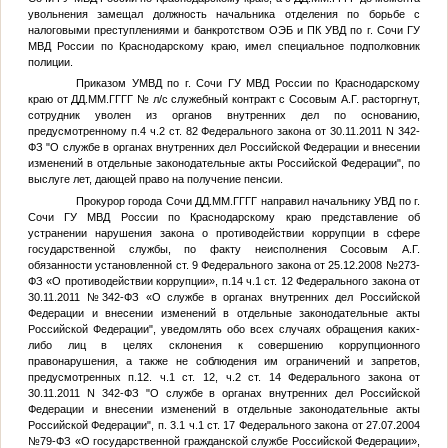
увольнения замещал должность начальника отделения по борьбе с
налоговыми преступлениями и банкротством ОЭБ и ПК УВД по г. Сочи ГУ
МВД России по Краснодарскому краю, имел специальное подполковник
полиции.
Приказом УМВД по г. Сочи ГУ МВД России по Краснодарскому
краю от
ДД.ММ.ГГГГ
№
л/с служебный контракт с Сосовым А.Г. расторгнут,
сотрудник уволен из органов внутренних дел по основанию,
предусмотренному п.4 ч.2 ст. 82 Федерального закона от 30.11.2011 N 342-
ФЗ "О службе в органах внутренних дел Российской Федерации и внесении
изменений в отдельные законодательные акты Российской Федерации", по
выслуге лет, дающей право на получение пенсии.
Прокурор города Сочи
ДД.ММ.ГГГГ
направил начальнику УВД по г.
Сочи ГУ МВД России по Краснодарскому краю представление об
устранении нарушения закона о противодействии коррупции в сфере
государственной службы, по факту неисполнения Сосовым А.Г.
обязанности установленной ст. 9 Федерального закона от 25.12.2008 №273-
ФЗ «О противодействии коррупции», п.14 ч.1 ст. 12 Федерального закона от
30.11.2011 №342-ФЗ «О службе в органах внутренних дел Российской
Федерации и внесении изменений в отдельные законодательные акты
Российской Федерации", уведомлять обо всех случаях обращения каких-
либо лиц в целях склонения к совершению коррупционного
правонарушения, а также не соблюдения им ограничений и запретов,
предусмотренных п.12. ч.1 ст. 12, ч.2 ст. 14 Федерального закона от
30.11.2011 N 342-ФЗ "О службе в органах внутренних дел Российской
Федерации и внесении изменений в отдельные законодательные акты
Российской Федерации", п. 3.1 ч.1 ст. 17 Федерального закона от 27.07.2004
№79-ФЗ «О государственной гражданской службе Российской Федерации»,