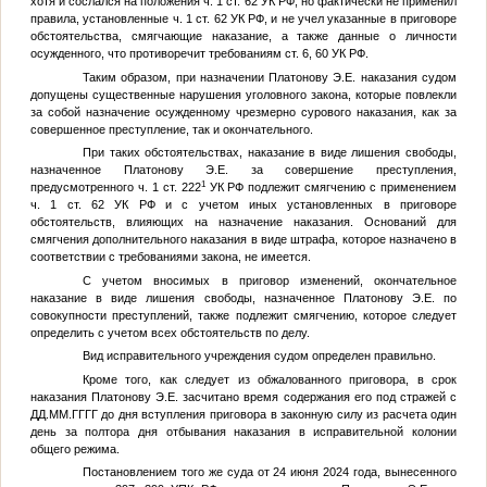
хотя и сослался на положения ч. 1 ст. 62 УК РФ, но фактически не применил
правила, установленные ч. 1 ст. 62 УК РФ, и не учел указанные в приговоре
обстоятельства, смягчающие наказание, а также данные о личности
осужденного, что противоречит требованиям ст. 6, 60 УК РФ.
Таким образом, при назначении Платонову Э.Е. наказания судом
допущены существенные нарушения уголовного закона, которые повлекли
за собой назначение осужденному чрезмерно сурового наказания, как за
совершенное преступление, так и окончательного.
При таких обстоятельствах, наказание в виде лишения свободы,
назначенное Платонову Э.Е. за совершение преступления,
1
предусмотренного ч. 1 ст. 222
УК РФ подлежит смягчению с применением
ч. 1 ст. 62 УК РФ и с учетом иных установленных в приговоре
обстоятельств, влияющих на назначение наказания. Оснований для
смягчения дополнительного наказания в виде штрафа, которое назначено в
соответствии с требованиями закона, не имеется.
С учетом вносимых в приговор изменений, окончательное
наказание в виде лишения свободы, назначенное Платонову Э.Е. по
совокупности преступлений, также подлежит смягчению, которое следует
определить с учетом всех обстоятельств по делу.
Вид исправительного учреждения судом определен правильно.
Кроме того, как следует из обжалованного приговора, в срок
наказания Платонову Э.Е. засчитано время содержания его под стражей с
ДД.ММ.ГГГГ
до дня вступления приговора в законную силу из расчета один
день за полтора дня отбывания наказания в исправительной колонии
общего режима.
Постановлением того же суда от 24 июня 2024 года, вынесенного