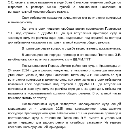
Э.Е. окончательное наказание в виде 6 лет 6 месяцев лишения свободы со
штрафом в размере 50000 рублей с отбыванием наказания в
исправительной колонии общего режима.
Срок отбывания наказания исчислен со дня вступления приговора
в законную силу.
Зачтено в срок лишения свободы время содержания Платонова
Э.Е. под стражей с
ДД.ММ.ГГГГ
до дня вступления приговора суда в
законную силу из расчета один день содержания под стражей за полтора
дня отбывания наказания в исправительной колонии общего режима.
В приговоре решен вопрос о судьбе вещественных доказательств.
В апелляционном порядке приговор в отношении Платонова Э.Е.
не обжаловался и вступил в законную силу
ДД.ММ.ГГГГ
.
Постановлением Первомайского районного суда г. Краснодара от
24 июня 2024 года в резолютивную часть указанного приговора внесены
уточнения: указано, что срок наказания Платонову Э.Е. исчислять со дня
вступления приговора в законную силу, при этом зачесть в срок отбывания
наказания срок содержания под стражей с
ДД.ММ.ГГГГ
до вступления
приговора в законную силу из расчёта один день за один день отбывания
наказания в исправительной колонии общего режима. В остальной части
приговор читать по тексту.
Постановлением судьи Четвертого кассационного суда общей
юрисдикции от 4 февраля 2025 года кассационное представление
прокурора Краснодарского края Табельского С.В. на указанные приговор и
постановление суда в отношении Платонова Э.Е. вместе с уголовным
делом передано для рассмотрения в судебном заседании Четвертого
кассационного суда общей юрисдикции.