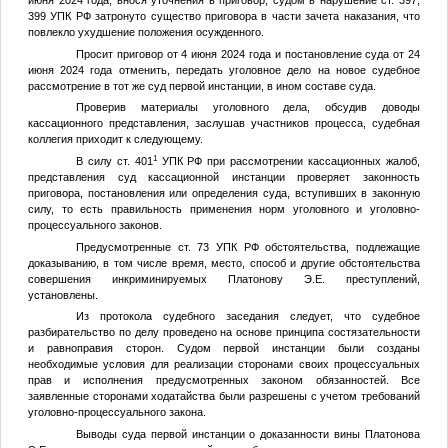
июня 2024 года, внося уточнения в приговор, судом в нарушение ст. 397,
399 УПК РФ затронуто существо приговора в части зачета наказания, что
повлекло ухудшение положения осужденного.
Просит приговор от 4 июня 2024 года и постановление суда от 24
июня 2024 года отменить, передать уголовное дело на новое судебное
рассмотрение в тот же суд первой инстанции, в ином составе суда.
Проверив материалы уголовного дела, обсудив доводы
кассационного представления, заслушав участников процесса, судебная
коллегия приходит к следующему.
1
В силу ст. 401
УПК РФ при рассмотрении кассационных жалоб,
представления суд кассационной инстанции проверяет законность
приговора, постановления или определения суда, вступивших в законную
силу, то есть правильность применения норм уголовного и уголовно-
процессуального законов.
Предусмотренные ст. 73 УПК РФ обстоятельства, подлежащие
доказыванию, в том числе время, место, способ и другие обстоятельства
совершения инкриминируемых Платонову Э.Е. преступлений,
установлены.
Из протокола судебного заседания следует, что судебное
разбирательство по делу проведено на основе принципа состязательности
и равноправия сторон. Судом первой инстанции были созданы
необходимые условия для реализации сторонами своих процессуальных
прав и исполнения предусмотренных законом обязанностей. Все
заявленные сторонами ходатайства были разрешены с учетом требований
уголовно-процессуального закона.
Выводы суда первой инстанции о доказанности вины Платонова