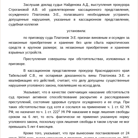
Заслушав доклад судьи Найденова А.Д., выступления прокурора
Строгановой А.В. об удовлетворении кассационного представления,
осужденного Платонова Э.Е., полагавшего необходимым устранить
допущенные нарушения, указанные в кассационном представлении,
судебная коллегия
установила:
по приговору суда Платонов Э.Е. признан виновным и осужден за
незаконные приобретение и хранение без цели сбыта наркотических
средств в крупном размере; за незаконные приобретение и хранение
взрывных устройств.
Преступления совершены при обстоятельствах, изложенных в
приговоре.
В кассационном представлении прокурор Краснодарского края
Табельский С.В., не оспаривая доказанность вины Платонова Э.Е. и
квалификацию его действий, считает, что делу допущены существенные
нарушения уголовного закона, повлиявшие на исход дела.
Указывает, что в качестве смягчающих наказание обстоятельств
суд признал активное способствование раскрытию и расследованию
преступлений, состояние здоровья супруги осужденного и ее отца. При
таких обстоятельствах суд хотя и сослался на применение ч. 1 ст. 62 УК
1
РФ, но назначил по ч. 1 ст. 222
УК РФ наказание в виде лишения свободы
сроком на 6 лет, то есть фактически не применил указанную норму
уголовного закона, поскольку срок лишения свободы в таком случае не мог
превышать 5 лет 4 месяцев.
Кроме того, указывает, что при вынесении постановления от 24