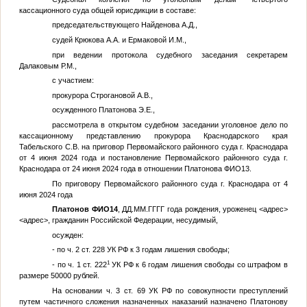
кассационного суда общей юрисдикции в составе:
председательствующего Найденова А.Д.,
судей Крюкова А.А. и Ермаковой И.М.,
при ведении протокола судебного заседания секретарем
Далаковым Р.М.,
с участием:
прокурора Строгановой А.В.,
осужденного Платонова Э.Е.,
рассмотрела в открытом судебном заседании уголовное дело по
кассационному представлению прокурора Краснодарского края
Табельского С.В. на приговор Первомайского районного суда г. Краснодара
от 4 июня 2024 года и постановление Первомайского районного суда г.
Краснодара от 24 июня 2024 года в отношении Платонова
ФИО13
.
По приговору Первомайского районного суда г. Краснодара от 4
июня 2024 года
Платонов
ФИО14
,
ДД.ММ.ГГГГ
года рождения, уроженец
<адрес>
<адрес>
, гражданин Российской Федерации, несудимый,
осужден:
- по ч. 2 ст. 228 УК РФ к 3 годам лишения свободы;
1
- по ч. 1 ст. 222
УК РФ к 6 годам лишения свободы со штрафом в
размере 50000 рублей.
На основании ч. 3 ст. 69 УК РФ по совокупности преступлений
путем частичного сложения назначенных наказаний назначено Платонову