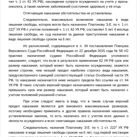
«и» ч. 1 ст. 61 УК РФ), нахождение супруги осужденного на учете у врача-
онколога, а также наличие заболеваний (состояние здоровья) у её отца.
Отягчающие наказание обстоятельства не установлены.
Следовательно, максимально возможное наказание в виде
лишения свободы, которое могло быть назначено Платонову Э.Е. по ч. 1 ст.
1
222
УК РФ с учетом положений ч. 1 ст. 62 УК РФ, составляет 5 лет 4 месяца
лишения свободы, но суд назначил за данное преступление наказание в
виде лишения свободы сроком на 6 лет.
Из разъяснений, содержащихся в п. 34 постановления Пленума
Верховного Суда Российской Федерации от 22 декабря 2015 года № 58 «О
практике назначения судами Российской Федерации уголовного
наказания», следует, что если в результате применения 62 УК РФ срок или
размер наказания, который может быть назначен осужденному, окажется
менее строгим, чем низший предел наиболее строгого вида наказания,
предусмотренного санкцией соответствующей статьи Особенной части УК
РФ, то наказание назначается ниже низшего предела без ссылки на ст. 64
УК РФ. В таких случаях верхний предел назначаемого наказания не должен
превышать срок или размер наказания, который может быть назначен с
учетом положений указанной статьи.
При этом следует иметь в виду, что в таком случае верхний
предел наказания является для виновного максимальным размером,
поэтому необходимо применять и другие правила назначения наказания,
установленные законом, то есть назначать его с учетом всех данных о
личности осужденного и всех смягчающих наказание обстоятельств.
1
Следовательно, назначив Платонову Э.Е. по ч. 1 ст. 222
УК РФ
наказание в виде лишения свободы сроком на 6 лет, суд первой инстанции