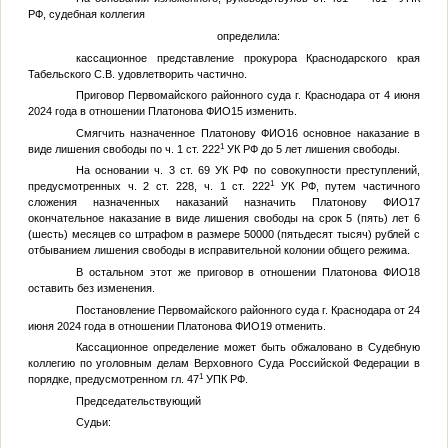
РФ, судебная коллегия
определила:
кассационное представление прокурора Краснодарского края
Табельского С.В. удовлетворить частично.
Приговор Первомайского районного суда г. Краснодара от 4 июня
2024 года в отношении Платонова
ФИО15
изменить.
Смягчить назначенное Платонову
ФИО16
основное наказание в
1
виде лишения свободы по ч. 1 ст. 222
УК РФ до 5 лет лишения свободы.
На основании ч. 3 ст. 69 УК РФ по совокупности преступлений,
1
предусмотренных ч. 2 ст. 228, ч. 1 ст. 222
УК РФ, путем частичного
сложения назначенных наказаний назначить Платонову
ФИО17
окончательное наказание в виде лишения свободы на срок 5 (пять) лет 6
(шесть) месяцев со штрафом в размере 50000 (пятьдесят тысяч) рублей с
отбыванием лишения свободы в исправительной колонии общего режима.
В остальном этот же приговор в отношении Платонова
ФИО18
оставить без изменения.
Постановление Первомайского районного суда г. Краснодара от 24
июня 2024 года в отношении Платонова
ФИО19
отменить.
Кассационное определение может быть обжаловано в Судебную
коллегию по уголовным делам Верховного Суда Российской Федерации в
1
порядке, предусмотренном гл. 47
УПК РФ.
Председательствующий
Судьи: