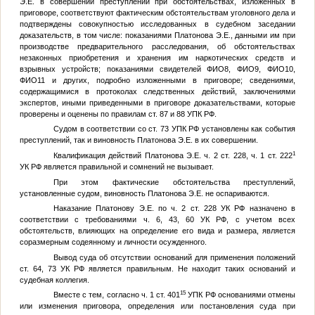
Э.Е. в совершении преступлений при обстоятельствах, изложенных в
приговоре, соответствуют фактическим обстоятельствам уголовного дела и
подтверждены совокупностью исследованных в судебном заседании
доказательств, в том числе: показаниями Платонова Э.Е., данными им при
производстве предварительного расследования, об обстоятельствах
незаконных приобретения и хранения им наркотических средств и
взрывных устройств; показаниями свидетелей
ФИО8
,
ФИО9
,
ФИО10
,
ФИО11
и других, подробно изложенными в приговоре; сведениями,
содержащимися в протоколах следственных действий, заключениями
экспертов, иными приведенными в приговоре доказательствами, которые
проверены и оценены по правилам ст. 87 и 88 УПК РФ.
Судом в соответствии со ст. 73 УПК РФ установлены как события
преступлений, так и виновность Платонова Э.Е. в их совершении.
1
Квалификация действий Платонова Э.Е. ч. 2 ст. 228, ч. 1 ст. 222
УК РФ является правильной и сомнений не вызывает.
При этом фактические обстоятельства преступлений,
установленные судом, виновность Платонова Э.Е. не оспариваются.
Наказание Платонову Э.Е. по ч. 2 ст. 228 УК РФ назначено в
соответствии с требованиями ч. 6, 43, 60 УК РФ, с учетом всех
обстоятельств, влияющих на определение его вида и размера, является
соразмерным содеянному и личности осужденного.
Вывод суда об отсутствии оснований для применения положений
ст. 64, 73 УК РФ является правильным. Не находит таких оснований и
судебная коллегия.
15
Вместе с тем, согласно ч. 1 ст. 401
УПК РФ основаниями отмены
или изменения приговора, определения или постановления суда при