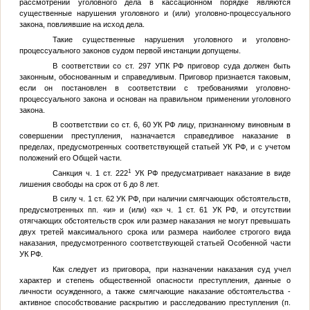
рассмотрении уголовного дела в кассационном порядке являются
существенные нарушения уголовного и (или) уголовно-процессуального
закона, повлиявшие на исход дела.
Такие существенные нарушения уголовного и уголовно-
процессуального законов судом первой инстанции допущены.
В соответствии со ст. 297 УПК РФ приговор суда должен быть
законным, обоснованным и справедливым. Приговор признается таковым,
если он постановлен в соответствии с требованиями уголовно-
процессуального закона и основан на правильном применении уголовного
закона.
В соответствии со ст. 6, 60 УК РФ лицу, признанному виновным в
совершении преступления, назначается справедливое наказание в
пределах, предусмотренных соответствующей статьей УК РФ, и с учетом
положений его Общей части.
1
Санкция ч. 1 ст. 222
УК РФ предусматривает наказание в виде
лишения свободы на срок от 6 до 8 лет.
В силу ч. 1 ст. 62 УК РФ, при наличии смягчающих обстоятельств,
предусмотренных пп. «и» и (или) «к» ч. 1 ст. 61 УК РФ, и отсутствии
отягчающих обстоятельств срок или размер наказания не могут превышать
двух третей максимального срока или размера наиболее строгого вида
наказания, предусмотренного соответствующей статьей Особенной части
УК РФ.
Как следует из приговора, при назначении наказания суд учел
характер и степень общественной опасности преступления, данные о
личности осужденного, а также смягчающие наказание обстоятельства -
активное способствование раскрытию и расследованию преступления (п.