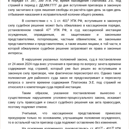
в порядке ст. 397, 399 УПК РФ, время нахождения Платонова Э.Е. под
стражей в период с
ДД.ММ.ГГГГ
до дня вступления приговора в законную
силу засчитано в срок лишения свободы из расчёта один день за один день
отбывания наказания в исправительной колонии общего режима.
2
В соответствии с ч. 1 ст. 401
УПК РФ, вступившее в законную
силу судебное решение может быть обжаловано в кассационном порядке,
1
установленном главой 47
УПК РФ, в суд кассационной инстанции
осужденным, оправданным, их защитниками и законными
представителями, потерпевшим, частным обвинителем, их законными
представителями и представителями, а также иными лицами, в той части, в
которой обжалуемое судебное решение затрагивает их права и законные
интересы.
В нарушение указанных положений закона, суд в постановлении
от 24 июня 2024 года внес уточнения в приговор по вопросу зачета времени
содержания под стражей, который уже был решен во вступившем в
законную силу приговоре, чем фактически пересмотрел его. Однако такие
полномочия для районного суда закон не предусматривает и пересмотр
вопроса о зачете времени содержания Платонова Э.Е. под стражей не
относился к компетенции суда первой инстанции.
Таким образом, указанное постановление вынесено с
существенным нарушением уголовно-процессуального закона, искажает
саму суть правосудия и смысл судебного решения как акта правосудия,
поэтому подлежит отмене.
Учитывая, что кассационное представление принесено
прокурором только по основаниям, улучшающим положение осужденного,
то в остальной части приговор суда подлежит оставлению без изменения.
14
16
На основании изложенного, руководствуясь ст. 401
- 401
УПК