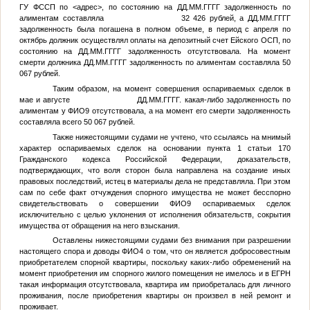
ГУ ФССП по
<адрес>
, по состоянию на
ДД.ММ.ГГГГ
задолженность по
алиментам составляла 32 426 рублей, а
ДД.ММ.ГГГГ
задолженность была погашена в полном объеме, в период с апреля по
октябрь должник осуществлял оплаты на депозитный счет Ейского ОСП, по
состоянию на
ДД.ММ.ГГГГ
задолженность отсутствовала. На момент
смерти должника
ДД.ММ.ГГГГ
задолженность по алиментам составляла 50
067 рублей.
Таким образом, на момент совершения оспариваемых сделок в
мае и августе
ДД.ММ.ГГГГ
. какая-либо задолженность по
алиментам у
ФИО9
отсутствовала, а на момент его смерти задолженность
составляла всего 50 067 рублей.
Также нижестоящими судами не учтено, что ссылаясь на мнимый
характер оспариваемых сделок на основании пункта 1 статьи 170
Гражданского кодекса Российской Федерации, доказательств,
подтверждающих, что воля сторон была направлена на создание иных
правовых последствий, истец в материалы дела не представляла. При этом
сам по себе факт отчуждения спорного имущества не может бесспорно
свидетельствовать о совершении
ФИО9
оспариваемых сделок
исключительно с целью уклонения от исполнения обязательств, сокрытия
имущества от обращения на него взыскания.
Оставлены нижестоящими судами без внимания при разрешении
настоящего спора и доводы
ФИО4
о том, что он является добросовестным
приобретателем спорной квартиры, поскольку каких-либо обременений на
момент приобретения им спорного жилого помещения не имелось и в ЕГРН
такая информация отсутствовала, квартира им приобреталась для личного
проживания, после приобретения квартиры он произвел в ней ремонт и
проживает.