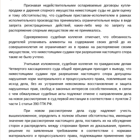
Признавая недействительными оспариваемые договоры купли-
продажи и дарения спорного имущества нижестоящие суды не дали оценку
и тому обстоятельству, что судебным приставом-исполнителем в рамках
исполнительного производства принимались ограничительные меры в виде
запрета регистрационных действий, каких-либо мер по запрету на
распоряжение спорным имуществом им не принималось.
Одновременно судебная коллегия отмечает, что обязанность
родителей уплачивать алименты на содержание своих детей до их
совершеннолетия не ограничивает их в правах на распоряжение своим
имуществом, что нижестоящими судами при разрешении настоящего спора
также не было учтено.
Учитывая изложенное, судебная коллегия по гражданским делам
Четвертого кассационного суда общей юрисдикции приходит к выводу, что
нижестоящими судами при разрешении настоящего спора допущены
нарушения норм материального и процессуального права, повлиявшие на
исход дела, без их устранения невозможны восстановление и защита
нарушенных прав, свобод и законных интересов сособственников, в связи
с чем обжалуемые судебные акты подлежат отмене с направлением дела
на новое рассмотрение в суд первой инстанции в соответствии с пунктом 2
части 1 статьи 390 ГПК РФ.
При новом рассмотрении дела суду надлежит учесть
вышеизложенное, определить в полном объеме обстоятельства, имеющие
значение при рассмотрении настоящего дела, поставить их на обсуждение
сторон и распределить между сторонами бремя их доказывания, принять
решение по заявленным требованиям в соответствии с нормами
материального и процессуального права, подлежащими применению при