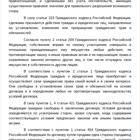
правоотношения, и сделанными без учета обстоятельств, имеющих
существенное правовое значение для правильного разрешения возникшего
спора.
В силу статьи 153 Гражданского кодекса Российской Федерации,
сделками признаются действия граждан и юридических лиц, направленные
на установление, изменение или прекращение гражданских прав и
обязанностей.
Согласно пункту 2 статьи 209 Гражданского кодекса Российской
Федерации, собственник вправе по своему усмотрению совершать в
отношении принадлежащего ему имущества любые действия, не
противоречащие закону и иным правовым актам и не нарушающие права и
охраняемые законом интересы других лиц, в том числе отчуждать свое
имущество в собственность другим лицам.
В соответствии с пунктом 2 статьи 1 Гражданского кодекса
Российской Федерации граждане и юридические лица приобретают и
осуществляют свои гражданские права своей волей и в своем интересе.
Они свободны в установлении своих прав и обязанностей на основе
договора и в определении любых не противоречащих законодательству
условий договора.
В силу пунктов 1, 4 статьи 421 Гражданского кодекса Российской
Федерации граждане свободны в заключении договора. Условия договора
определяются по усмотрению сторон, кроме случаев, когда содержание
соответствующего условия предписано законом или иными правовыми
актами.
В соответствии с пунктом 1 статьи 454 Гражданского кодекса
Российской Федерации по договору купли-продажи одна сторона (продавец)
обязуется передать вещь (товар) в собственность другой стороне