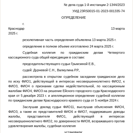
№ дела суда 1-й инстанции 2-1344/2023
УИД 23RS0015-01-2023-001335-74
ОПРЕДЕЛЕНИЕ
г.
Краснодар 13 марта
2025 г.
резолютивная часть определения объявлена 13 марта 2025 г.
определение в полном объеме изготовлено 24 марта 2025 г.
Судебная коллегия по гражданским делам Четвертого
кассационного суда общей юрисдикции в составе:
председательствующего судьи Грымзиной Е.В.,
судей: Дурневой С.Н., Валиулина Р.Р.,
рассмотрела в открытом судебном заседании гражданское дело
по иску
ФИО1
, действующей в интересах несовершеннолетнего
ФИО2
, к
ФИО3
,
ФИО4
о признании сделки недействительной, по кассационным
жалобам
ФИО4
,
ФИО3
на решение Ейского городского суда Краснодарского
края от 5 декабря 2023 г. и апелляционное определение судебной коллегии
по гражданским делам Краснодарского краевого суда от 5 ноября 2024 г.
Заслушав доклад судьи
ФИО11
, выслушав объяснения
ФИО4
,
ФИО3
, а также их представителей
ФИО6
и
ФИО7
, поддержавших доводы
жалобы, представителя
ФИО1
, действующей в интересах
несовершеннолетнего
ФИО2
, по доверенности
ФИО8
, возражавшего против
удовлетворения жалобы, судебная коллегия
установила: