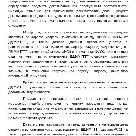
процессуального закона именно на суд возлагается обязанность по
определению предмета доказывания как совокупности обстоятельств,
имеющих значение для правильного рассмотрения дела. Предмет
доказывания определяется судом на основании требований и возражений
сторон, а также норм материального права, регулирующих спорные
отношения.
Между тем, признавая недействительными договор купли-продажи
квартиры по адресу:
<адрес>
, заключенный между
ФИО9
и
ФИО4
от
ДД.ММ.ГГГГ
, а также договор дарения земельного участка с
расположенным на нем зданием по адресу:
<адрес>
,
<адрес>
№
, от
ДД.ММ.ГГГГ
, заключенный между
ФИО9
и его матерью
ФИО3
, нижестоящие
суды не учли, что установленные
ДД.ММ.ГГГГ
судебным приставом-
исполнителем ограничения в виде запрета регистрационных действий
касались лишь спорного земельного участка с расположенным на нем
зданием, в отношении квартиры по адресу:
<адрес>
, каких-либо
ограничений не имелось.
Кроме того, постановлением судебного пристава-исполнителя от
ДД.ММ.ГГГГ
указанные ограничения отменены в связи с погашением
должником задолженности.
Помимо этого, признавая сделки по отчуждению спорного
имущества недействительными по мотиву нарушения прав истца,
нижестоящими судами не указано в чем выразились такие нарушения, не
установлен размер задолженности по алиментам как на дату сделок, так и
на момент смерти должника.
Вместе с тем, как следует из представленных в материалы дела
сводки по исполнительному производству от
ДД.ММ.ГГГГ
Ейского РОСП, а
также справки на имя начальника отдела по работе с обращением граждан