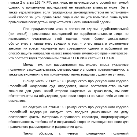
пункта 2 статьи 168 ГК РФ, иск лица, не являющегося стороной ничтожной
сделки, о применении последствий ее недействительности может быть
также удовлетворен, если гражданским законодательством не установлен
иной способ защиты права этого лица и его защита возможна лишь путем
применения последствий недействительности ничтожной сделки.
При предъявлении иска о признании сделки недействительной
(ничтожной), применении последствий ее недействительности лицо, не
являющееся участником этой сделки, несет бремя доказывания
обстоятельств, свидетельствующих о том, что его права и охраняемые
законом интересы нарушены при совершении сделки и избранный им
способ защиты направлен на восстановление именно его прав и интересов,
что соответствует требованиям статьи 11 ГК РФ и статьи 3 ГПК РФ.
Между тем, при рассмотрении настоящего спора указанные
положения законодательства, регулирующего спорные правоотношения, а
также разъяснения по его применению, нижестоящими судами не учтены.
В силу части 2 статьи 56 Гражданского процессуального кодекса
Российской Федерации суд определяет, какие обстоятельства имеют
значение для дела, какой стороне надлежит их доказывать, выносит
обстоятельства на обсуждение, даже если стороны на какие-либо из них не
ссылались.
Из содержания статьи 55 Гражданского процессуального кодекса
Российской Федерации следует, что предмет доказывания по делу
составляют факты материально-правового характера, подтверждающие
обоснованность требований и возражений сторон и имеющие значение для
правильного рассмотрения и разрешения дела.
Таким образом, с учетом приведенных положений