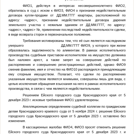
ФИО1
, действуя в интересах несовершеннолетнего
ФИО2
,
обратилась в суд с иском к
ФИО3
,
ФИО4
о признании недействительным
договора купли-продажи от
ДД.ММ.ГГГГ
квартиры, расположенной по
адресу:
<адрес>
, признании недействительным договора дарения
земельного участка с нежилым зданием от
ДД.ММ.ГГГГ
, по адресу:
<адрес>
,
<адрес>
№
, применении последствий недействительности сделки,
в виде возврата сторон в первоначальное положение.
Требования мотивированы тем, что её сын является наследником
умершего
ДД.ММ.ГГГГ
ФИО9
, у которого при жизни
образовалась задолженность по алиментам. В рамках исполнительного
производства судебным приставом-исполнителем на имущество должника
был наложен арест, а также запрет на совершение действий по
распоряжению и совершению регистрационных действий, однако
ФИО9
сменив фамилию, имя и отчество на
ФИО10
распорядился принадлежащим
ему спорным имуществом. Полагает, что сделки по распоряжению
указанным имуществом являются мнимыми, совершены лишь для вида, с
целью исключения обращения взыскания на него в рамках исполнительного
производства, в связи с чем являются недействительными.
Решением Ейского городского суда Краснодарского края от 5
декабря 2023 г. исковые требования
ФИО1
удовлетворены.
Апелляционным определением судебной коллегии по гражданским
делам Краснодарского краевого суда от 5 ноября 2024 г. решение Ейского
городского суда Краснодарского края от 5 декабря 2023 г. оставлено без
изменения.
В кассационных жалобах
ФИО4
,
ФИО3
просят отменить решение
Ейского городского суда Краснодарского края от 5 декабря 2023 г. и