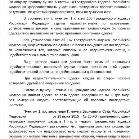
По общему правилу пункта 5 статьи 10 Гражданского кодекса Российской
Федерации добросовестность участников гражданских правоотношений и
разумность их действий предполагаются, пока не доказано иное.
В соответствии с пунктом 1 статьи 166 Гражданского кодекса
Российской Федерации сделка недействительна по основаниям,
установленным законом, в силу признания ее таковой судом (оспоримая
сделка) либо независимо от такого признания (ничтожная сделка).
Как установлено статьей 167 Гражданского кодекса Российской
Федерации, недействительная сделка не влечет юридических последствий,
за исключением тех, которые связаны с ее недействительностью, и
недействительна с момента ее совершения.
Лицо, которое знало или должно было знать об основаниях
недействительности оспоримой сделки, после признания этой сделки
недействительной не считается действовавшим добросовестно.
При недействительности сделки каждая из сторон обязана
возвратить другой все полученное по сделке.
Согласно пункту 1 статьи 170 Гражданского кодекса Российской
Федерации мнимая сделка, то есть сделка, совершенная лишь для вида,
без намерения создать соответствующие ей правовые последствия,
ничтожна.
Пунктом 1 постановления Пленума Верховного Суда Российской
Федерации от 23 июня 2015 г. № 25 «О применении судами
некоторых положений раздела I части первой Гражданского кодекса
Российской Федерации» разъяснено, что, оценивая действия сторон, как
добросовестные или недобросовестные, следует исходить из поведения,
ожидаемого любого участника гражданского оборота, учитывающего права