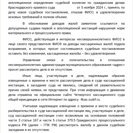
апелляционное определение судебной коллегии по гражданским делам
Краснодарского краевого суда от 5 ноября 2024 г., принять по
делу новое судебное постановление, отказав
ФИО1
в удовлетворении
исковых требований в полном объеме.
В обоснование доводов жалоб заявители ссылаются на
допущенные судами первой и апелляционной инстанций нарушения норм
материального и процессуального права.
ФИО1
, действующая в интересах несовершеннолетнего
ФИО2
в
лице своего представителя
ФИО8
на доводы кассационных жалоб подала
возражения, в которых просит состоявшиеся судебные постановления
оставить без изменения, кассационные жалобы – без удовлетворения.
Управление опеки и попечительства в отношении
несовершеннолетних администрации муниципального образования
<адрес>
просит рассмотреть дело в их отсутствие.
Иные лица, участвующие в деле, надлежащим образом
извещенные о времени и месте рассмотрения дела в суде кассационной
инстанции, в заседание суда не явились, сведений об уважительности
причин своей неявки, не представили. При этом информация о движении
дела отражена на официальном сайте Четвертого кассационного суда
общей юрисдикции в сети Интернет по адресу: 4kas.sudrf.ru.
Учитывая надлежащее извещение о времени и месте судебного
разбирательства в суде кассационной инстанции лиц, участвующих в деле,
суд кассационной инстанции счел возможным на основании положений
части 3 статьи 167 и части 5 статьи 379.5 Гражданского процессуального
кодекса РФ (далее – ГПК РФ) рассмотреть жалобу в данном судебном
заседании в их отсутствие.