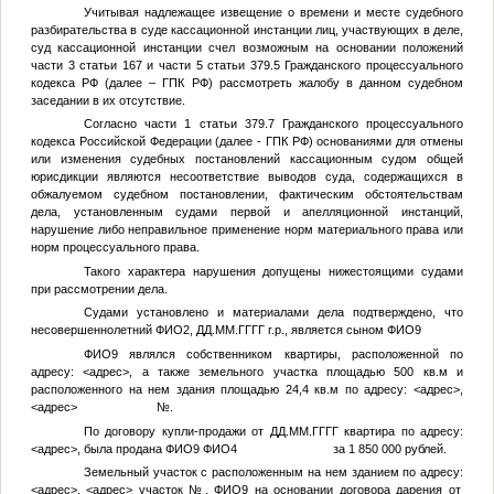
Учитывая надлежащее извещение о времени и месте судебного
разбирательства в суде кассационной инстанции лиц, участвующих в деле,
суд кассационной инстанции счел возможным на основании положений
части 3 статьи 167 и части 5 статьи 379.5 Гражданского процессуального
кодекса РФ (далее – ГПК РФ) рассмотреть жалобу в данном судебном
заседании в их отсутствие.
Согласно части 1 статьи 379.7 Гражданского процессуального
кодекса Российской Федерации (далее - ГПК РФ) основаниями для отмены
или изменения судебных постановлений кассационным судом общей
юрисдикции являются несоответствие выводов суда, содержащихся в
обжалуемом судебном постановлении, фактическим обстоятельствам
дела, установленным судами первой и апелляционной инстанций,
нарушение либо неправильное применение норм материального права или
норм процессуального права.
Такого характера нарушения допущены нижестоящими судами
при рассмотрении дела.
Судами установлено и материалами дела подтверждено, что
несовершеннолетний
ФИО2
,
ДД.ММ.ГГГГ
г.р., является сыном
ФИО9
ФИО9
являлся собственником квартиры, расположенной по
адресу:
<адрес>
, а также земельного участка площадью 500 кв.м и
расположенного на нем здания площадью 24,4 кв.м по адресу:
<адрес>
,
<адрес>
№
.
По договору купли-продажи от
ДД.ММ.ГГГГ
квартира по адресу:
<адрес>
, была продана
ФИО9
ФИО4
за 1 850 000 рублей.
Земельный участок с расположенным на нем зданием по адресу:
<адрес>
,
<адрес>
участок
№
,
ФИО9
на основании договора дарения от