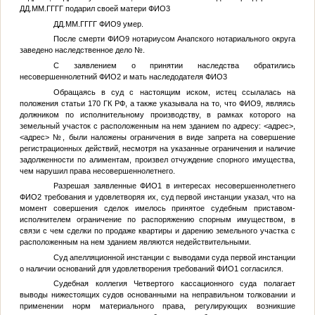
ДД.ММ.ГГГГ
подарил своей матери
ФИО3
ДД.ММ.ГГГГ
ФИО9
умер.
После смерти
ФИО9
нотариусом Анапского нотариального округа
заведено наследственное дело
№
.
С заявлением о принятии наследства обратились
несовершеннолетний
ФИО2
и мать наследодателя
ФИО3
Обращаясь в суд с настоящим иском, истец ссылалась на
положения статьи 170 ГК РФ, а также указывала на то, что
ФИО9
, являясь
должником по исполнительному производству, в рамках которого на
земельный участок с расположенным на нем зданием по адресу:
<адрес>
,
<адрес>
№
, были наложены ограничения в виде запрета на совершение
регистрационных действий, несмотря на указанные ограничения и наличие
задолженности по алиментам, произвел отчуждение спорного имущества,
чем нарушил права несовершеннолетнего.
Разрешая заявленные
ФИО1
в интересах несовершеннолетнего
ФИО2
требования и удовлетворяя их, суд первой инстанции указал, что на
момент совершения сделок имелось принятое судебным приставом-
исполнителем ограничение по распоряжению спорным имуществом, в
связи с чем сделки по продаже квартиры и дарению земельного участка с
расположенным на нем зданием являются недействительными.
Суд апелляционной инстанции с выводами суда первой инстанции
о наличии оснований для удовлетворения требований
ФИО1
согласился.
Судебная коллегия Четвертого кассационного суда полагает
выводы нижестоящих судов основанными на неправильном толковании и
применении норм материального права, регулирующих возникшие