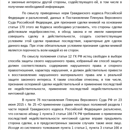
и законные интересы другой стороны, содействующего ей, в том числе в
получении необходимой информации.
По смыслу приведенных норм Гражданского кодекса Российской
Федерации и разъяснений, данных в Постановлении Пленума Верховного
Суда Российской Федерации, для признания сделки мнимой на основании
статьи 170 этого же Кодекса необходимо установить, что стороны сделки
действовали недобросовестно, в обход закона и не имели намерения
совершить сделку в действительности, создать соответствующие
условиям этой сделки правовые последствия, характерные для сделок
данного вида. При этом обязательным условием признания сделки мнимой
является порочность воли каждой из ее сторон.
По смыслу положения статьи 12 ГК РФ истец свободен в выборе
способа защиты своего нарушенного права, избранный им способ защиты
должен соответствовать содержанию нарушенного права и спорного
правоотношения, характеру нарушения, и должен действительно привести
к восстановлению нарушенного материального права или к реальной
защите законного интереса. К таким способам отнесены, в том числе,
признание оспоримой сделки недействительной и применение последствий
ее недействительности, применение последствий недействительности
ничтожной сделки.
В пункте 78 постановления Пленума Верховного Суда РФ от 23
июня 2015 г. № 25 «О применении судами некоторых положений раздела I
части первой Гражданского кодекса Российской Федерации» разъяснено,
что согласно абзацу 1 пункта 3 статьи 166 ГК РФ требование о применении
последствий недействительности ничтожной сделки вправе предъявить
сторона сделки, а в предусмотренных законом случаях также иное лицо.
Исходя из системного толкования пункта 1 статьи 1, пункта 3 статьи 166 и