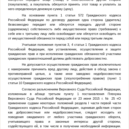
(покупателю), а покупатель обязуется принять этот товар и уплатить за
него определенную денежную сумму (цену).
На основании пункта 1 статьи 572 Гражданского кодекса
Российской Федерации по договору дарения одна сторона (даритель)
безвозмездно передает или обязуется передать другой стороне
(одаряемому) собственность либо имущественное право (требование) к
себе или к третьему лицу либо освобождает или обязуется освободить ее
от имущественной обязанности перед собой или перед третьим лицом.
Учитывая положения пунктов 3, 4 статьи 1 Гражданского кодекса
Российской Федерации, при установлении, осуществлении и защите
гражданских прав и при исполнении гражданских обязанностей участники
гражданских правоотношений должны действовать добросовестно.
Не допускается осуществление гражданских прав исключительно
с намерением причинить вред другому лицу, действия в обход закона с
противоправной целью, а также иное заведомо недобросовестное
осуществление гражданских прав (злоупотребление правом) (пункт 1
статьи 10 Гражданского кодекса Российской Федерации).
Согласно разъяснениям Верховного Суда Российской Федерации,
изложенным в абзаце третьем пункту 1 постановления Пленума
Верховного Суда Российской Федерации от 23 июня 2015 г. № 25 «О
применении судами некоторых положений раздела I части первой части
Гражданского кодекса Российской Федерации», оценивая действия сторон
как добросовестные или недобросовестные, следует исходить из
поведения ожидаемого от любого участника гражданского оборота,
учитывающего права и законные интересы другой стороны,
содействующего ей, в том числе в получении необходимой информации.