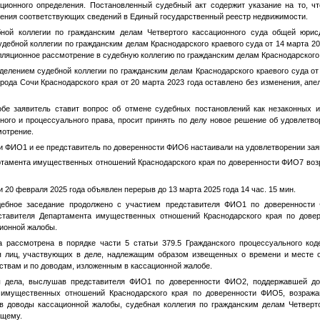
ионного определения. Постановленный судебный акт содержит указание на то, ч
сения соответствующих сведений в Единый государственный реестр недвижимости.
ной коллегии по гражданским делам Четвертого кассационного суда общей юрис
дебной коллегии по гражданским делам Краснодарского краевого суда от 14 марта 20
лляционное рассмотрение в судебную коллегию по гражданским делам Краснодарского 
елением судебной коллегии по гражданским делам Краснодарского краевого суда от
орода Сочи Краснодарского края от 20 марта 2023 года оставлено без изменения, ап
обе заявитель ставит вопрос об отмене судебных постановлений как незаконных 
ого и процессуального права, просит принять по делу новое решение об удовлетво
мотрение.
ии
ФИО1
и ее представитель по доверенности
ФИО6
настаивали на удовлетворении зая
тамента имущественных отношений Краснодарского края по доверенности
ФИО7
воз
 20 февраля 2025 года объявлен перерыв до 13 марта 2025 года 14 час. 15 мин.
ебное заседание продолжено с участием представителя
ФИО1
по доверенности
ставителя Департамента имущественных отношений Краснодарского края по дове
ионной жалобы.
а рассмотрена в порядке части 5 статьи 379.5 Гражданского процессуального ко
 лиц, участвующих в деле, надлежащим образом извещенных о времени и месте с
твам и по доводам, изложенным в кассационной жалобе.
ы дела, выслушав представителя
ФИО1
по доверенности
ФИО2
, поддержавшей д
 имущественных отношений Краснодарского края по доверенности
ФИО5
, возраж
в доводы кассационной жалобы, судебная коллегия по гражданским делам Четверт
ющему.