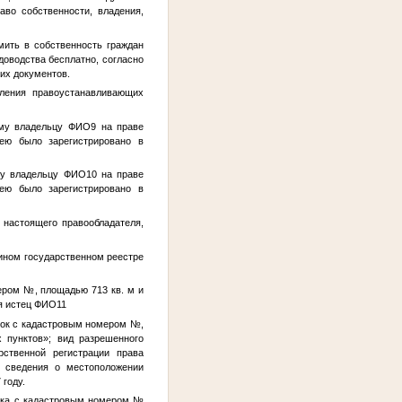
аво собственности, владения,
ить в собственность граждан
доводства бесплатно, согласно
их документов.
ления правоустанавливающих
ому владельцу
ФИО9
на праве
 ею было зарегистрировано в
му владельцу
ФИО10
на праве
 ею было зарегистрировано в
 настоящего правообладателя,
дином государственном реестре
ером
№
, площадью 713 кв. м и
я истец
ФИО11
ток с кадастровым номером
№
,
х пунктов»; вид разрешенного
рственной регистрации права
я сведения о местоположении
 году.
стка с кадастровым номером
№