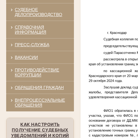
СУДЕБНОЕ
ДЕЛОПРОИЗВОДСТВО
СПРАВОЧНАЯ
ИНФОРМАЦИЯ
г. Краснодар 13 
Судебная коллегия п
ПРЕСС-СЛУЖБА
председательствующе
судей Парасотченко М
ВАКАНСИИ
рассмотрела в откры
края об установлении границ 
ПРОТИВОДЕЙСТВИЕ
по кассационной ж
КОРРУПЦИИ
Краснодарского края от 20 ма
29 октября 2024 года.
ОБРАЩЕНИЯ ГРАЖДАН
Заслушав доклад суд
жалобы, представителя Де
удовлетворения кассационной 
ВНЕПРОЦЕССУАЛЬНЫЕ
ОБРАЩЕНИЯ
ФИО1
обратилась в 
участка, указав, что
ФИО1
по
основании договора от
ДД.ММ
КАК НАСТРОИТЬ
участков не установлены в
ПОЛУЧЕНИЕ СУДЕБНЫХ
установлению точных границ у
УВЕДОМЛЕНИЙ И КОПИЙ
с кадастровым номером
№
, 