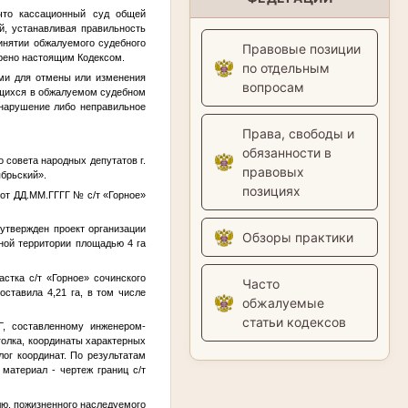
 что кассационный суд общей
й, устанавливая правильность
инятии обжалуемого судебного
Правовые позиции
трено настоящим Кодексом.
по отдельным
ями для отмены или изменения
вопросам
ащихся в обжалуемом судебном
 нарушение либо неправильное
Права, свободы и
обязанности в
 совета народных депутатов г.
правовых
брьский».
позициях
 от
ДД.ММ.ГГГГ
№
с/т «Горное»
утвержден проект организации
Обзоры практики
нной территории площадью 4 га
стка с/т «Горное» сочинского
Часто
оставила 4,21 га, в том числе
обжалуемые
статьи кодексов
Г
, составленному инженером-
уголка, координаты характерных
лог координат. По результатам
материал - чертеж границ с/т
лю, пожизненного наследуемого