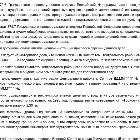
79.6 Гражданского процессуального кодекса Российской Федерации закреплено,
ость судебных постановлений, принятых судами первой и апелляционной инстанци
м материального права и норм процессуального права при рассмотрении дела и пр
водов, содержащихся в кассационных жалобе, представлении, если иное не предусмо
атьи 379.7 Гражданского процессуального кодекса Российской Федерации основани
ационным судом общей юрисдикции являются несоответствие выводов суда, содерж
обстоятельствам дела, установленным судами первой и апелляционной инстанций,
о права или норм процессуального права.
и допущены судом апелляционной инстанции при рассмотрении данного дела.
 следует из материалов дела, что исполнительным комитетом Центрального районного
Д.ММ.ГГГГ
о создании с/т «Горное» площадью 40 га в
<адрес>
на землях совхоза «Октя
полнительного комитета Центрального районного Совета народных депутатов г. Сочи
ктябрьский» с выделением земельного участка для коллективного сада.
становлением главы администрации Центрального района г. Сочи от
ДД.ММ.ГГГГ
№
рное» онкологического диспансера в поселке
<адрес>
, запроектированный на отведе
.ММ.ГГГГ
№
.
ений, содержащихся в землеустроительном деле по отводу в натуре земельного уча
составленного по состоянию на 1993 год, площадь землепользования с/т «Горное» с
го пользования 1,30 га.
аче межевых (граничных) знаков на наблюдение за сохранностью от
ДД.ММ.ГГГ
границе с/т «Горное» было установлено 29 знаков, изготовленных из металлического 
ых в натуру границ с/т «Горное», были определены на местности и внесены в ката
ного исследования инженером-землеустроителем
ФИО8
был составлен графический 
ли общего пользования в поселке Верхний Юрт был выдан Государственный акт на зем