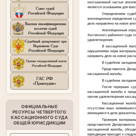
неотъемлемой частью апелляц
является основанием для вне
Определением судеб
апелляционное определение су
дело направлено на новое апе
Апелляционным опред
Хостинского районного суда г
удовлетворения.
В кассационной жал
нарушениями норм материальн
направить дело на новое расс
В судебном заседан
Представитель Депар
кассационной жалобы.
В судебном заседании
После перерыва суд
кассационной жалобы и пред
против удовлетворения кассац
Кассационная жалоб
ОФИЦИАЛЬНЫЕ
отсутствие иных неявившихся
РЕСУРСЫ ЧЕТВЕРТОГО
имеющимся в деле доказательс
КАССАЦИОННОГО СУДА
Проверив материал
ОБЩЕЙ ЮРИСДИКЦИИ
представителя Департамента
кассационной жалобы, обсуди
юрисдикции приходит к следу