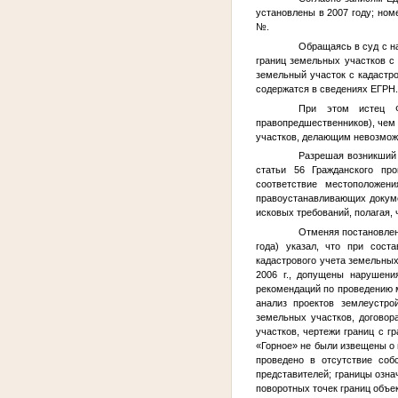
установлены в 2007 году; ном
№
.
Обращаясь в суд с 
границ земельных участков 
земельный участок с кадаст
содержатся в сведениях ЕГРН.
При этом истец
правопредшественников), чем
участков, делающим невозмож
Разрешая возникший 
статьи 56 Гражданского пр
соответствие местоположен
правоустанавливающих докуме
исковых требований, полагая,
Отменяя постановлен
года) указал, что при сост
кадастрового учета земельны
2006 г., допущены нарушени
рекомендаций по проведению м
анализ проектов землеустро
земельных участков, договор
участков, чертежи границ с г
«Горное» не были извещены о
проведено в отсутствие соб
представителей; границы озн
поворотных точек границ объе