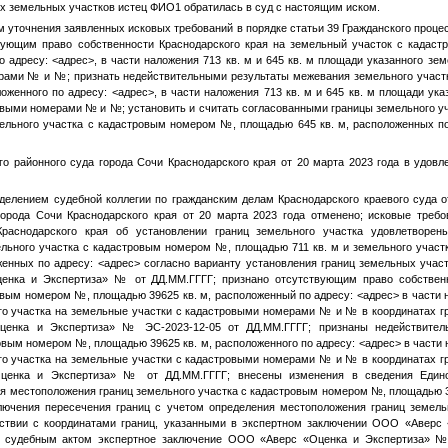
ых земельных участков истец
ФИО1
обратилась в суд с настоящим иском.
м уточнения заявленных исковых требований в порядке статьи 39 Гражданского проце
твующим право собственности Краснодарского края на земельный участок с када
о адресу:
<адрес>
, в части наложения 713 кв. м и 645 кв. м площади указанного зе
ерами
№
и
№
; признать недействительными результаты межевания земельного учас
оженного по адресу:
<адрес>
, в части наложения 713 кв. м и 645 кв. м площади ука
ровыми номерами
№
и
№
; установить и считать согласованными границы земельного 
мельного участка с кадастровым номером
№
, площадью 645 кв. м, расположенных п
о районного суда города Сочи Краснодарского края от 20 марта 2023 года в удовл
елением судебной коллегии по гражданским делам Краснодарского краевого суда о
города Сочи Краснодарского края от 20 марта 2023 года отменено; исковые треб
раснодарского края об установлении границ земельного участка удовлетворен
ельного участка с кадастровым номером
№
, площадью 711 кв. м и земельного учас
женных по адресу:
<адрес>
согласно варианту установления границ земельных участ
енка и Экспертиза»
№
от
ДД.ММ.ГГГГ
; признано отсутствующим право собствен
ровым номером
№
, площадью 39625 кв. м, расположенный по адресу:
<адрес>
в части н
го участка на земельные участки с кадастровыми номерами
№
и
№
в координатах г
ценка и Экспертиза» № ЭС-2023-12-05 от
ДД.ММ.ГГГГ
; признаны недействите
ровым номером
№
, площадью 39625 кв. м, расположенного по адресу:
<адрес>
в части 
го участка на земельные участки с кадастровыми номерами
№
и
№
в координатах г
ценка и Экспертиза»
№
от
ДД.ММ.ГГГГ
; внесены изменения в сведения Едино
ия местоположения границ земельного участка с кадастровым номером
№
, площадью 
ючения пересечения границ с учетом определения местоположения границ земель
ствии с координатами границ, указанными в экспертном заключении ООО «Аверс
м судебным актом экспертное заключение ООО «Аверс «Оценка и Экспертиза»