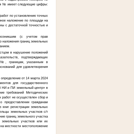
ом
№
имеет следующие цифры:
 работ по установлению точных
ное наложение по площади на
ны с достаточной точностью и
возникшим (с учетом прав
о наложения границ земельных
анием.
 истцом в нарушение положений
азательств, подтверждающих
и
№
, границам, указанным в
оснований для удовлетворения
 определение от 14 марта 2024
ментов для государственного
й НИ и ПИ земельный центр» в
ние требований Методических
х работ не осуществлен сбор и
 о предоставлении гражданам
з книг регистрации земельных
дельцы земельных участков с/т
ение границ земельного участка
м земельных участков или их
 на местности местоположение