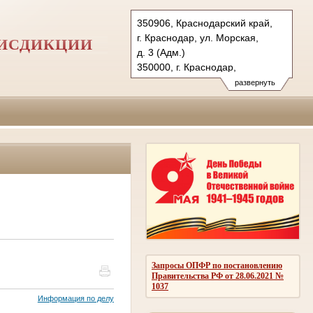
350906, Краснодарский край,
г. Краснодар, ул. Морская,
РИСДИКЦИИ
д. 3 (Адм.)
350000, г. Краснодар,
ул. Красная, д.113 (Уг.)
развернуть
350907, г. Краснодар,
ул. Дзержинского, д. 5 (Гр.)
Тел.: (861) 219-24-00
4kas@sudrf.ru
Запросы ОПФР по постановлению
Правительства РФ от 28.06.2021 №
1037
Информация по делу