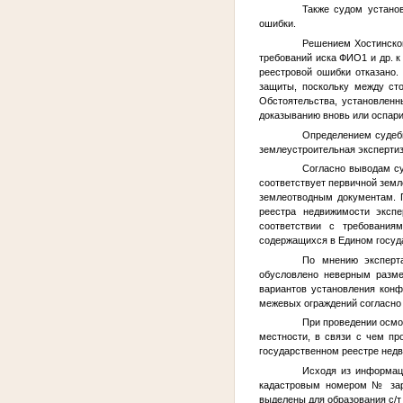
Также судом устано
ошибки.
Решением Хостинског
требований иска
ФИО1
и др. 
реестровой ошибки отказано.
защиты, поскольку между ст
Обстоятельства, установленн
доказыванию вновь или оспари
Определением судебн
землеустроительная экспертиз
Согласно выводам с
соответствует первичной земл
землеотводным документам. П
реестра недвижимости эксп
соответствии с требования
содержащихся в Едином госуд
По мнению эксперта
обусловлено неверным разме
вариантов установления кон
межевых ограждений согласно 
При проведении осмо
местности, в связи с чем пр
государственном реестре нед
Исходя из информаци
кадастровым номером
№
зар
выделены для образования с/т 