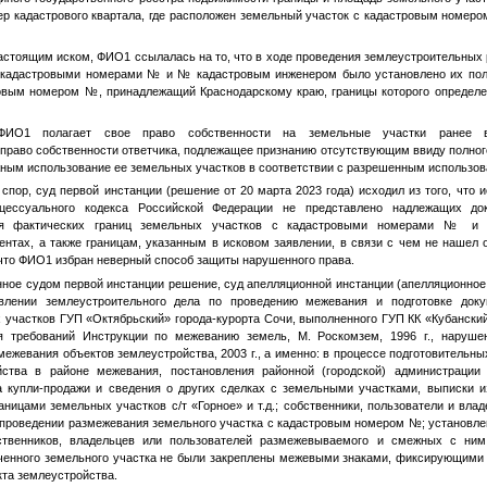
ер кадастрового квартала, где расположен земельный участок с кадастровым номер
настоящим иском,
ФИО1
ссылалась на то, что в ходе проведения землеустроительных
с кадастровыми номерами
№
и
№
кадастровым инженером было установлено их пол
ровым номером
№
, принадлежащий Краснодарскому краю, границы которого определе
ФИО1
полагает свое право собственности на земельные участки ранее 
 право собственности ответчика, подлежащее признанию отсутствующим ввиду полног
ным использование ее земельных участков в соответствии с разрешенным использов
спор, суд первой инстанции (решение от 20 марта 2023 года) исходил из того, что
оцессуального кодекса Российской Федерации не представлено надлежащих док
ия фактических границ земельных участков с кадастровыми номерами
№
нтах, а также границам, указанным в исковом заявлении, в связи с чем не нашел 
 что
ФИО1
избран неверный способ защиты нарушенного права.
ное судом первой инстанции решение, суд апелляционной инстанции (апелляционное
авлении землеустроительного дела по проведению межевания и подготовке доку
х участков ГУП «Октябрьский» города-курорта Сочи, выполненного ГУП КК «Кубански
я требований Инструкции по межеванию земель, М. Роскомзем, 1996 г., наруше
ежевания объектов землеустройства, 2003 г., а именно: в процессе подготовительны
йства в районе межевания, постановления районной (городской) администрации
а купли-продажи и сведения о других сделках с земельными участками, выписки и
раницами земельных участков с/т «Горное» и т.д.; собственники, пользователи и вла
 проведении размежевания земельного участка с кадастровым номером
№
; установл
ственников, владельцев или пользователей размежевываемого и смежных с ни
аченного земельного участка не были закреплены межевыми знаками, фиксирующими
кта землеустройства.