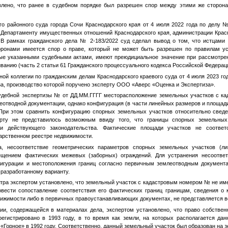
влено, что ранее в судебном порядке был разрешен спор между этими же сторона
о районного суда города Сочи Краснодарского края от 4 июля 2022 года по делу №
к Департаменту имущественных отношений Краснодарского края, администрации Красн
 В рамках гражданского дела № 2-183/2022 суд сделал вывод о том, что истцам
оронами имеется спор о праве, который не может быть разрешен по правилам ус
ые указанными судебными актами, имеют преюдициальное значение при рассмотрен
ванию (часть 2 статьи 61 Гражданского процессуального кодекса Российской Федерац
ой коллегии по гражданским делам Краснодарского краевого суда от 4 июля 2023 го
а, производство которой поручено эксперту ООО «Аверс «Оценка и Экспертиза».
удебной экспертизы
№
от
ДД.ММ.ГГГГ
месторасположение земельных участков с к
еотводной документации, однако конфигурация (в части линейных размеров и площад
ри этом сравнить конфигурацию спорных земельных участков относительно сведе
ерту не представилось возможным ввиду того, что границы спорных земельных
ми действующего законодательства. Фактические площади участков не соотве
арственном реестре недвижимости.
, несоответствие геометрических параметров спорных земельных участков (л
щением фактических межевых (заборных) ограждений. Для устранения несоответ
фигурации и местоположения границ согласно первичным землеотводным документ
разработанному варианту.
тра экспертом установлено, что земельный участок с кадастровым номером
№
не име
овести сопоставление соответствия его фактических границ границам, сведения о
вижимости либо в первичных правоустанавливающих документах, не представляется 
и, содержащейся в материалах дела, экспертом установлено, что право собствен
егистрировано в 1993 году, в то время как земли, на которых располагается да
«Горное» в 1992 году. Соответственно, данный земельный участок был образован на з