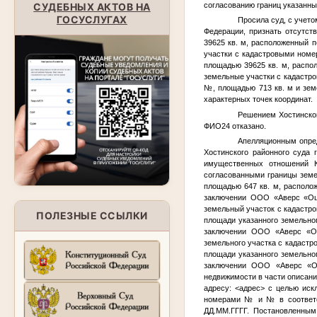
согласованию границ указанн
СУДЕБНЫХ АКТОВ НА
ГОСУСЛУГАХ
Просила суд, с учето
Федерации, признать отсутс
39625 кв. м, расположенный п
участки с кадастровыми ном
площадью 39625 кв. м, распол
земельные участки с кадаст
№
, площадью 713 кв. м и зе
характерных точек координат.
Решением Хостинског
ФИО24
отказано.
Апелляционным опред
Хостинского районного суда 
имущественных отношений К
согласованными границы зем
площадью 647 кв. м, располо
заключении ООО «Аверс «Оц
земельный участок с кадаст
ПОЛЕЗНЫЕ ССЫЛКИ
площади указанного земельно
заключении ООО «Аверс «О
земельного участка с кадаст
площади указанного земельно
заключении ООО «Аверс «О
недвижимости в части описан
адресу:
<адрес>
с целью искл
номерами
№
и
№
в соответ
ДД.ММ.ГГГГ
. Постановленны