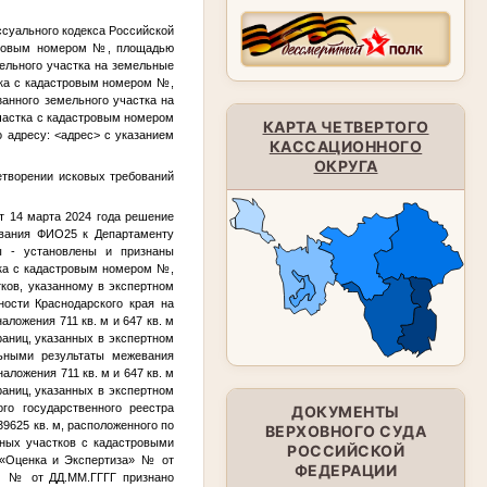
ссуального кодекса Российской
стровым номером
№
, площадью
мельного участка на земельные
тка с кадастровым номером
№
,
занного земельного участка на
участка с кадастровым номером
КАРТА ЧЕТВЕРТОГО
о адресу:
<адрес>
с указанием
КАССАЦИОННОГО
ОКРУГА
етворении исковых требований
т 14 марта 2024 года решение
ования
ФИО25
к Департаменту
ы - установлены и признаны
тка с кадастровым номером
№
,
ков, указанному в экспертном
ности Краснодарского края на
аложения 711 кв. м и 647 кв. м
раниц, указанных в экспертном
льными результаты межевания
наложения 711 кв. м и 647 кв. м
раниц, указанных в экспертном
го государственного реестра
ДОКУМЕНТЫ
39625 кв. м, расположенного по
ВЕРХОВНОГО СУДА
ных участков с кадастровыми
РОССИЙСКОЙ
 «Оценка и Экспертиза»
№
от
ФЕДЕРАЦИИ
 №
№
от
ДД.ММ.ГГГГ
признано