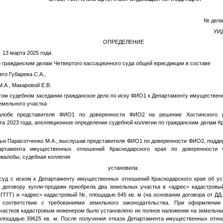
№ дела 
УИД
ОПРЕДЕЛЕНИЕ
марта 2025 года
о гражданским делам Четвертого кассационного суда общей юрисдикции в составе
го Губарева С.А.,
.А., Макаровой Е.В.
том судебном заседании гражданское дело по иску
ФИО1
к Департаменту имуществен
земельного участка
алобе представителя
ФИО1
по доверенности
ФИО2
на решение Хостинского р
рта 2023 года, апелляционное определение судебной коллегии по гражданским делам Кр
ьи Парасотченко М.А., выслушав представителя
ФИО1
по доверенности
ФИО2
, подд
партамента имущественных отношений Краснодарского края по доверенности
жалобы, судебная коллегия
установила:
суд с иском к Департаменту имущественных отношений Краснодарского края об ус
 договору купли-продажи приобрела два земельных участка в
<адрес>
кадастров
.ГГГГ
) и
<адрес>
кадастровый
№
, площадью 645 кв. м (на основании договора от
ДД
 соответствии с требованиями земельного законодательства. При оформлении
частков кадастровым инженером было установлено их полное наложение на земельны
площадью 39625 кв. м. После получения отказа Департамента имущественных отно