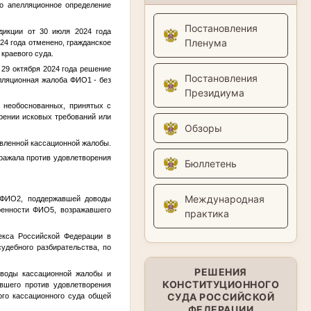
то апелляционное определение
Постановления
дикции от 30 июля 2024 года
Пленума
24 года отменено, гражданское
краевого суда.
 29 октября 2024 года решение
Постановления
елляционная жалоба
ФИО1
- без
Президиума
и необоснованных, принятых с
рении исковых требований или
Обзоры
вленной кассационной жалобы.
ражала против удовлетворения
Бюллетень
Международная
ФИО2
, поддержавшей доводы
ренности
ФИО5
, возражавшего
практика
декса Российской Федерации в
удебного разбирательства, по
РЕШЕНИЯ
оводы кассационной жалобы и
КОНСТИТУЦИОННОГО
авшего против удовлетворения
СУДА РОССИЙСКОЙ
ого кассационного суда общей
ФЕДЕРАЦИИ