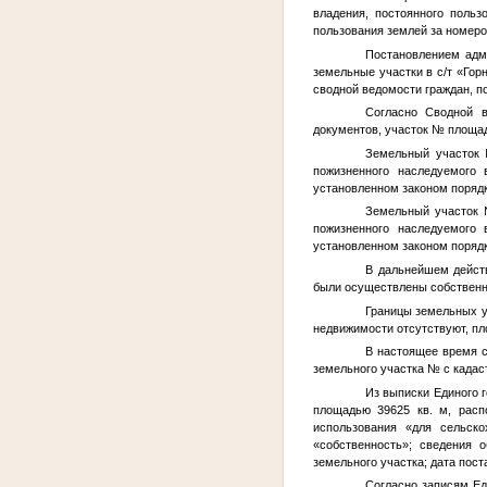
владения, постоянного поль
пользования землей за номер
Постановлением адм
земельные участки в с/т «Гор
сводной ведомости граждан, 
Согласно Сводной в
документов, участок
№
площад
Земельный участок
пожизненного наследуемого 
установленном законом порядк
Земельный участок
пожизненного наследуемого 
установленном законом порядк
В дальнейшем действ
были осуществлены собственн
Границы земельных у
недвижимости отсутствуют, пло
В настоящее время с
земельного участка
№
с када
Из выписки Единого 
площадью 39625 кв. м, расп
использования «для сельско
«собственность»; сведения 
земельного участка; дата пост
Согласно записям Ед