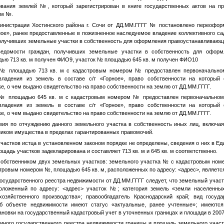
зования землей
№
, который зарегистрирован в книге государственных актов на пр
ом
№
.
инистрации Хостинского района г. Сочи от
ДД.ММ.ГГГГ
№
постановлено переоформ
ное», ранее предоставленные в пожизненное наследуемое владение коллективного са
получивших земельные участки в собственность для оформления правоустанавливающ
едомости граждан, получивших земельные участки в собственность для оформ
ью 713 кв. м получен
ФИО9
, участок
№
площадью 645 кв. м получен
ФИО10
№
площадью 713 кв. м с кадастровым номером
№
предоставлен первоначальн
владения из земель в составе с/т «Горное», право собственности на который
е, о чем выдано свидетельство на право собственности на землю от
ДД.ММ.ГГГГ
.
№
площадью 645 кв. м с кадастровым номером
№
предоставлен первоначально
владения из земель в составе с/т «Горное», право собственности на который
е, о чем выдано свидетельство на право собственности на землю от
ДД.ММ.ГГГГ
.
ия по отчуждению данного земельного участка в собственность иных лиц, включая
иком имущества в пределах гарантированных правомочий.
частков истца в установленном законом порядке не определены, сведения о них в Е
щадь участков задекларирована и составляет 713 кв. м и 645 кв. м соответственно.
обственником двух земельных участков: земельного участка
№
с кадастровым ном
стровым номером
№
, площадью 645 кв. м, расположенных по адресу:
<адрес>
, являетс
государственного реестра недвижимости от
ДД.ММ.ГГГГ
следует, что земельный учас
оложенный по адресу:
<адрес>
участок
№
; категория земель «земли населенны
хозяйственного производства»; правообладатель Краснодарский край; вид госуда
об объекте недвижимости имеют статус «актуальные, ранее учтенные»; имеютс
ановки на государственный кадастровый учет в уточненных границах и площади в 2007
иного государственного реестра недвижимости границы и площадь земельного уча