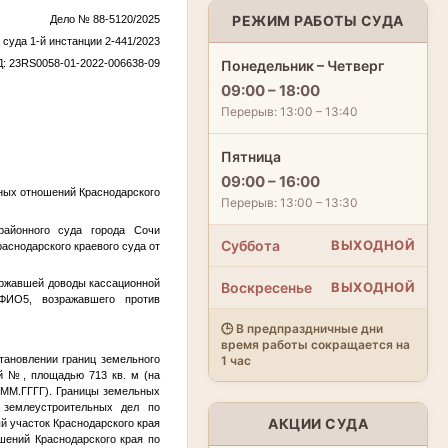
РЕЖИМ РАБОТЫ СУДА
Дело № 88-5120/2025
суда 1-й инстанции 2-441/2023
: 23RS0058-01-2022-006638-09
Понедельник – Четверг
09:00 – 18:00
Перерыв: 13:00 – 13:40
Пятница
09:00 – 16:00
ных отношений Краснодарского
Перерыв: 13:00 – 13:30
айонного суда города Сочи
Суббота
ВЫХОДНОЙ
аснодарского краевого суда от
ержавшей доводы кассационной
Воскресенье
ВЫХОДНОЙ
ФИО5
, возражавшего против
🕒 В предпраздничные дни
время работы сокращается на
тановлении границ земельного
1 час
ый
№
, площадью 713 кв. м (на
.ММ.ГГГГ
). Границы земельных
 землеустроительных дел по
АКЦИИ СУДА
й участок Краснодарского края
шений Краснодарского края по