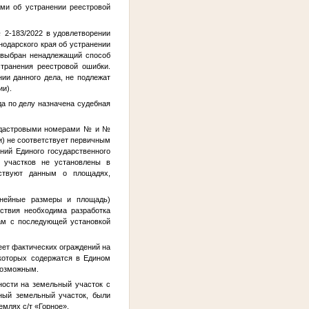
ми об устранении реестровой
 2-183/2022 в удовлетворении
одарского края об устранении
и выбран ненадлежащий способ
транения реестровой ошибки.
ии данного дела, не подлежат
ии).
да по делу назначена судебная
адастровыми номерами
№
и
№
и) не соответствует первичным
ний Единого государственного
 участков не установлены в
тствуют данным о площадях,
инейные размеры и площадь)
ствия необходима разработка
ам с последующей установкой
ет фактических ограждений на
 которых содержатся в Едином
возможным.
ности на земельный участок с
нный земельный участок, были
емлях с/т «Горное».