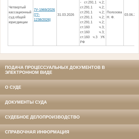
- ст.291.1 ч.2;
Четвертый
ст.291.1 ч.2;
7У-1969/2026
кассационный
ст.291.1 ч.2;
Полозова
[77-
31.03.2026
03.06.20
суд общей
ст.291.1 ч.2;
Н. Ф.
1238/2026]
юрисдикции
ст.291.1 ч.2;
ст.160 ч.3;
ст.160 ч.3;
ст.160 ч.3 УК
РФ
ПОДАЧА ПРОЦЕССУАЛЬНЫХ ДОКУМЕНТОВ В
ЭЛЕКТРОННОМ ВИДЕ
О СУДЕ
ДОКУМЕНТЫ СУДА
СУДЕБНОЕ ДЕЛОПРОИЗВОДСТВО
СПРАВОЧНАЯ ИНФОРМАЦИЯ