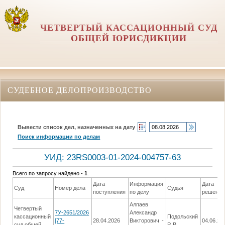
ЧЕТВЕРТЫЙ КАССАЦИОННЫЙ СУД
ОБЩЕЙ ЮРИСДИКЦИИ
СУДЕБНОЕ ДЕЛОПРОИЗВОДСТВО
Вывести список дел, назначенных на дату
Поиск информации по делам
УИД: 23RS0003-01-2024-004757-63
Всего по запросу найдено -
1
.
Дата
Информация
Дата
Суд
Номер дела
Судья
поступления
по делу
решения
Алпаев
Четвертый
7У-2651/2026
Александр
кассационный
Подольский
[77-
28.04.2026
Викторович -
04.06.20
суд общей
Р. В.