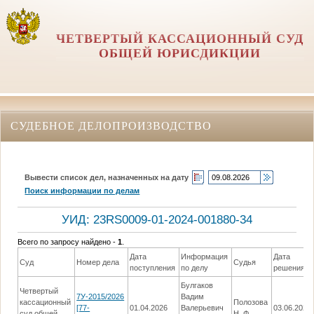
ЧЕТВЕРТЫЙ КАССАЦИОННЫЙ СУД
ОБЩЕЙ ЮРИСДИКЦИИ
СУДЕБНОЕ ДЕЛОПРОИЗВОДСТВО
Вывести список дел, назначенных на дату
Поиск информации по делам
УИД: 23RS0009-01-2024-001880-34
Всего по запросу найдено -
1
.
Дата
Информация
Дата
Суд
Номер дела
Судья
поступления
по делу
решения
Булгаков
Четвертый
7У-2015/2026
Вадим
кассационный
Полозова
[77-
01.04.2026
Валерьевич
03.06.2026
суд общей
Н. Ф.