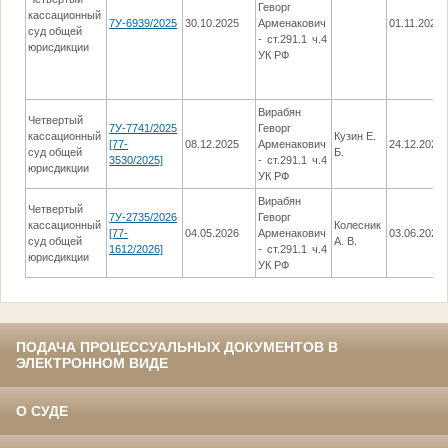
Геворг
кассационный
7У-6939/2025
30.10.2025
Арменакович
01.11.2025
суд общей
- ст.291.1 ч.4
юрисдикции
УК РФ
Вирабян
Четвертый
7У-7741/2025
Геворг
кассационный
Кузин Е.
[77-
08.12.2025
Арменакович
24.12.2025
суд общей
Б.
3530/2025]
- ст.291.1 ч.4
юрисдикции
УК РФ
Вирабян
Четвертый
7У-2735/2026
Геворг
кассационный
Колесник
[77-
04.05.2026
Арменакович
03.06.2026
суд общей
А. В.
1612/2026]
- ст.291.1 ч.4
юрисдикции
УК РФ
ПОДАЧА ПРОЦЕССУАЛЬНЫХ ДОКУМЕНТОВ В
ЭЛЕКТРОННОМ ВИДЕ
О СУДЕ