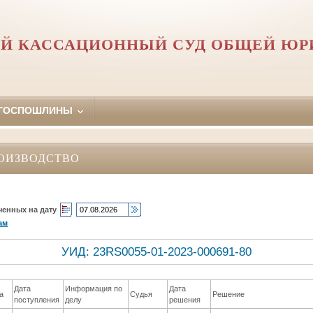
Й КАССАЦИОННЫЙ СУД ОБЩЕЙ Ю
 ГОСПОШЛИНЫ
ОИЗВОДСТВО
ченных на дату
ам
УИД: 23RS0055-01-2023-000691-80
Дата
Информация по
Дата
а
Судья
Решение
поступления
делу
решения