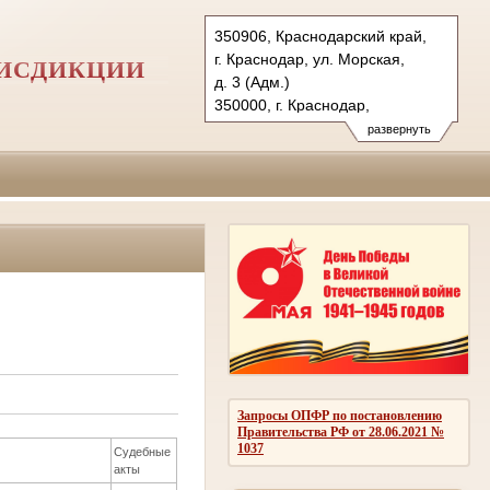
350906, Краснодарский край,
г. Краснодар, ул. Морская,
РИСДИКЦИИ
д. 3 (Адм.)
350000, г. Краснодар,
ул. Красная, д.113 (Уг.)
развернуть
350907, г. Краснодар,
ул. Дзержинского, д. 5 (Гр.)
Тел.: (861) 219-24-00
4kas@sudrf.ru
Запросы ОПФР по постановлению
Правительства РФ от 28.06.2021 №
1037
Судебные
акты