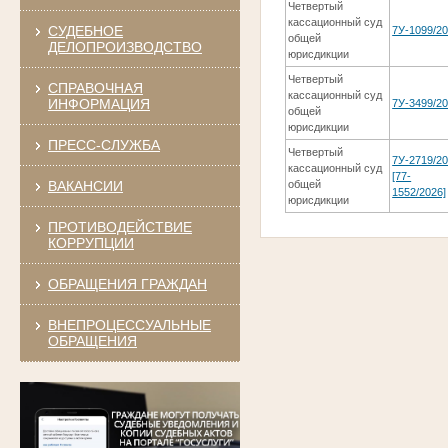
Четвертый
кассационный суд
СУДЕБНОЕ
7У-1099/2
общей
ДЕЛОПРОИЗВОДСТВО
юрисдикции
Четвертый
СПРАВОЧНАЯ
кассационный суд
ИНФОРМАЦИЯ
7У-3499/2
общей
юрисдикции
ПРЕСС-СЛУЖБА
Четвертый
7У-2719/2
кассационный суд
[77-
ВАКАНСИИ
общей
1552/2026]
юрисдикции
ПРОТИВОДЕЙСТВИЕ
КОРРУПЦИИ
ОБРАЩЕНИЯ ГРАЖДАН
ВНЕПРОЦЕССУАЛЬНЫЕ
ОБРАЩЕНИЯ