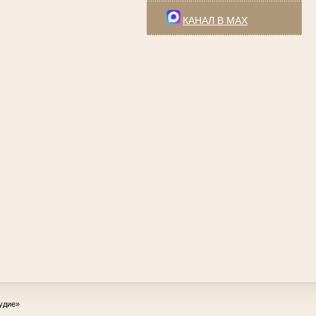
КАНАЛ В MAX
удие»