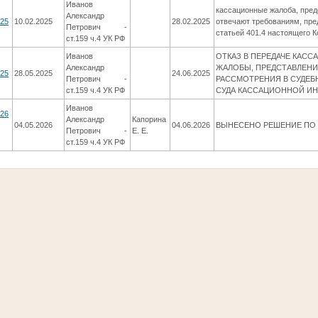
Иванов
кассационные жалоба, пред
Александр
025
10.02.2025
28.02.2025
отвечают требованиям, пр
Петрович -
статьей 401.4 настоящего К
ст.159 ч.4 УК РФ
Иванов
ОТКАЗ В ПЕРЕДАЧЕ КАС
Александр
ЖАЛОБЫ, ПРЕДСТАВЛЕНИ
025
28.05.2025
24.06.2025
Петрович -
РАССМОТРЕНИЯ В СУДЕБ
ст.159 ч.4 УК РФ
СУДА КАССАЦИОННОЙ И
Иванов
026
Александр
Капорина
04.05.2026
04.06.2026
ВЫНЕСЕНО РЕШЕНИЕ ПО 
Петрович -
Е. Е.
ст.159 ч.4 УК РФ