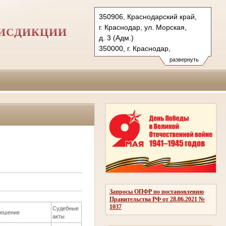
350906, Краснодарский край,
г. Краснодар, ул. Морская,
РИСДИКЦИИ
д. 3 (Адм.)
350000, г. Краснодар,
ул. Красная, д.113 (Уг.)
развернуть
350907, г. Краснодар,
ул. Дзержинского, д. 5 (Гр.)
Тел.: (861) 219-24-00
4kas@sudrf.ru
Запросы ОПФР по постановлению
Правительства РФ от 28.06.2021 №
1037
Судебные
ешение
акты