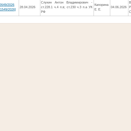
Слукин Антон Владимирович -
2649/2026
Капорина
28.04.2026
ст.228.1 ч.4 п.в; ст.230 ч.3 п.а УК
04.06.2026
-1549/2026]
Е. Е.
РФ