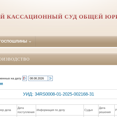
Й КАССАЦИОННЫЙ СУД ОБЩЕЙ Ю
 ГОСПОШЛИНЫ
ОИЗВОДСТВО
ченных на дату
ам
УИД: 34RS0008-01-2025-002168-31
Дата
Дата
ер дела
Информация по делу
Судья
Р
поступления
решения