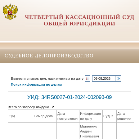
ЧЕТВЕРТЫЙ КАССАЦИОННЫЙ СУД
ОБЩЕЙ ЮРИСДИКЦИИ
СУДЕБНОЕ ДЕЛОПРОИЗВОДСТВО
Вывести список дел, назначенных на дату
Поиск информации по делам
УИД: 34RS0027-01-2024-002093-09
Всего по запросу найдено -
2
.
Дата
Информация
Дата
Суд
Номер дела
Судья
Р
поступления
по делу
решения
Матвеенко
м
Андрей
у
Николаевич
д