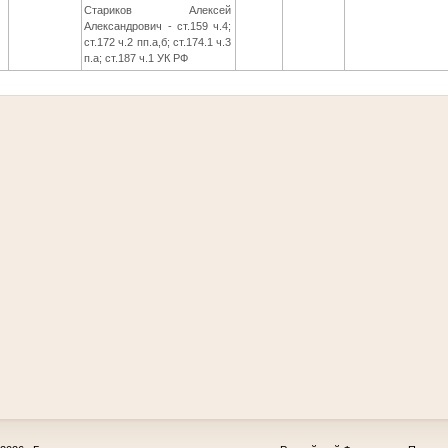
Стариков Алексей
Александрович - ст.159 ч.4;
ст.172 ч.2 пп.а,б; ст.174.1 ч.3
п.а; ст.187 ч.1 УК РФ