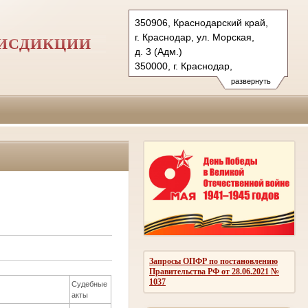
350906, Краснодарский край,
г. Краснодар, ул. Морская,
РИСДИКЦИИ
д. 3 (Адм.)
350000, г. Краснодар,
ул. Красная, д.113 (Уг.)
развернуть
350907, г. Краснодар,
ул. Дзержинского, д. 5 (Гр.)
Тел.: (861) 219-24-00
4kas@sudrf.ru
Запросы ОПФР по постановлению
Правительства РФ от 28.06.2021 №
1037
Судебные
акты