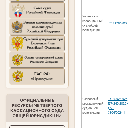
Четвертый
кассационный
7У-1428/2024
суд общей
юрисдикции
Четвертый
7У-8902/2024
ОФИЦИАЛЬНЫЕ
кассационный
[77-243/2025 
РЕСУРСЫ ЧЕТВЕРТОГО
суд общей
(77-
КАССАЦИОННОГО СУДА
юрисдикции
3804/2024)]
ОБЩЕЙ ЮРИСДИКЦИИ