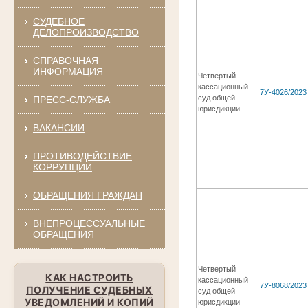
СУДЕБНОЕ
ДЕЛОПРОИЗВОДСТВО
СПРАВОЧНАЯ
ИНФОРМАЦИЯ
Четвертый
кассационный
7У-4026/2023
суд общей
ПРЕСС-СЛУЖБА
юрисдикции
ВАКАНСИИ
ПРОТИВОДЕЙСТВИЕ
КОРРУПЦИИ
ОБРАЩЕНИЯ ГРАЖДАН
ВНЕПРОЦЕССУАЛЬНЫЕ
ОБРАЩЕНИЯ
Четвертый
КАК НАСТРОИТЬ
кассационный
7У-8068/2023
ПОЛУЧЕНИЕ СУДЕБНЫХ
суд общей
УВЕДОМЛЕНИЙ И КОПИЙ
юрисдикции