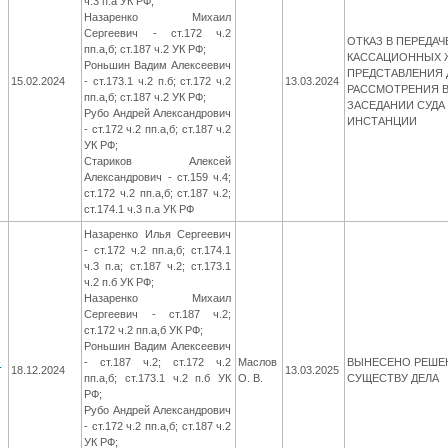
ч.3 п.а УК РФ;
Назаренко Михаил
Сергеевич - ст.172 ч.2
ОТКАЗ В ПЕРЕДАЧ
пп.а,б; ст.187 ч.2 УК РФ;
КАССАЦИОННЫХ 
Роньшин Вадим Алексеевич
ПРЕДСТАВЛЕНИЯ 
15.02.2024
- ст.173.1 ч.2 п.б; ст.172 ч.2
13.03.2024
РАССМОТРЕНИЯ 
пп.а,б; ст.187 ч.2 УК РФ;
ЗАСЕДАНИИ СУД
Рубо Андрей Александрович
ИНСТАНЦИИ
- ст.172 ч.2 пп.а,б; ст.187 ч.2
УК РФ;
Стариков Алексей
Александрович - ст.159 ч.4;
ст.172 ч.2 пп.а,б; ст.187 ч.2;
ст.174.1 ч.3 п.а УК РФ
Назаренко Илья Сергеевич
- ст.172 ч.2 пп.а,б; ст.174.1
ч.3 п.а; ст.187 ч.2; ст.173.1
ч.2 п.б УК РФ;
Назаренко Михаил
Сергеевич - ст.187 ч.2;
ст.172 ч.2 пп.а,б УК РФ;
Роньшин Вадим Алексеевич
-
- ст.187 ч.2; ст.172 ч.2
Маслов
ВЫНЕСЕНО РЕШЕ
18.12.2024
13.03.2025
пп.а,б; ст.173.1 ч.2 п.б УК
О. В.
СУЩЕСТВУ ДЕЛА
РФ;
Рубо Андрей Александрович
- ст.172 ч.2 пп.а,б; ст.187 ч.2
УК РФ;