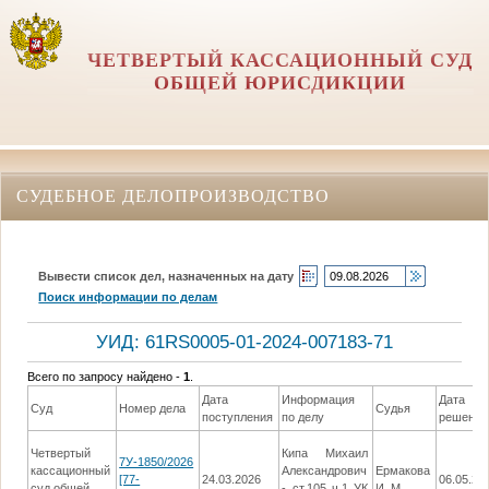
ЧЕТВЕРТЫЙ КАССАЦИОННЫЙ СУД
ОБЩЕЙ ЮРИСДИКЦИИ
СУДЕБНОЕ ДЕЛОПРОИЗВОДСТВО
Вывести список дел, назначенных на дату
Поиск информации по делам
УИД: 61RS0005-01-2024-007183-71
Всего по запросу найдено -
1
.
Дата
Информация
Дата
Суд
Номер дела
Судья
поступления
по делу
решения
Четвертый
Кипа Михаил
7У-1850/2026
кассационный
Александрович
Ермакова
[77-
24.03.2026
06.05.20
суд общей
- ст.105 ч.1 УК
И. М.