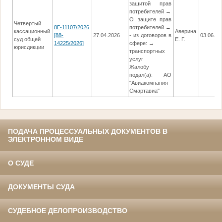
защитой прав
потребителей →
О защите прав
Четвертый
8Г-11107/2026
потребителей →
кассационный
Аверина
[88-
27.04.2026
- из договоров в
03.06.20
суд общей
Е. Г.
14225/2026]
сфере: →
юрисдикции
транспортных
услуг
Жалобу
подал(а): АО
"Авиакомпания
Смартавиа"
ПОДАЧА ПРОЦЕССУАЛЬНЫХ ДОКУМЕНТОВ В
ЭЛЕКТРОННОМ ВИДЕ
О СУДЕ
ДОКУМЕНТЫ СУДА
СУДЕБНОЕ ДЕЛОПРОИЗВОДСТВО