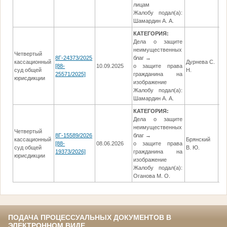
лицам
Жалобу подал(а):
Шамардин А. А.
КАТЕГОРИЯ:
Дела о защите
неимущественных
Четвертый
8Г-24373/2025
благ →
кассационный
Дурнева С.
[88-
10.09.2025
о защите права
02
суд общей
Н.
25571/2025]
гражданина на
юрисдикции
изображение
Жалобу подал(а):
Шамардин А. А.
КАТЕГОРИЯ:
Дела о защите
неимущественных
Четвертый
8Г-15589/2026
благ →
кассационный
Брянский
[88-
08.06.2026
о защите права
04
суд общей
В. Ю.
19373/2026]
гражданина на
юрисдикции
изображение
Жалобу подал(а):
Оганова М. О.
ПОДАЧА ПРОЦЕССУАЛЬНЫХ ДОКУМЕНТОВ В
ЭЛЕКТРОННОМ ВИДЕ