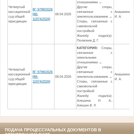
отношениями →
Четвертый
Другие споры,
8Г-9798/2026
кассационный
связанные с
Анашкина
[88-
08.04.2026
0
суд общей
землепользованием →
И. А.
11974/2026]
юрисдикции
Споры, связанные с
самовольной
постройкой
Жалобу подал(а):
Пелипеев Д. Г.
КАТЕГОРИЯ:
Споры,
связанные с
земельными
отношениями →
Другие споры,
Четвертый
8Г-9798/2026
связанные с
кассационный
Анашкина
[88-
08.04.2026
землепользованием →
0
суд общей
И. А.
11974/2026]
Споры, связанные с
юрисдикции
самовольной
постройкой
Жалобу подал(а):
Алешина Н. А.,
Алешин В. Л.
ПОДАЧА ПРОЦЕССУАЛЬНЫХ ДОКУМЕНТОВ В