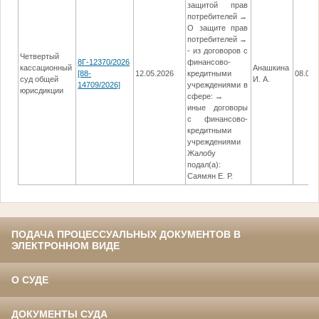
защитой прав
потребителей →
О защите прав
потребителей →
- из договоров с
Четвертый
8Г-12370/2026
финансово-
кассационный
Анашкина
[88-
12.05.2026
кредитными
08.07.
суд общей
И. А.
14709/2026]
учреждениями в
юрисдикции
сфере: →
иные договоры
с финансово-
кредитными
учреждениями
Жалобу
подал(а):
Саямян Е. Р.
ПОДАЧА ПРОЦЕССУАЛЬНЫХ ДОКУМЕНТОВ В
ЭЛЕКТРОННОМ ВИДЕ
О СУДЕ
ДОКУМЕНТЫ СУДА