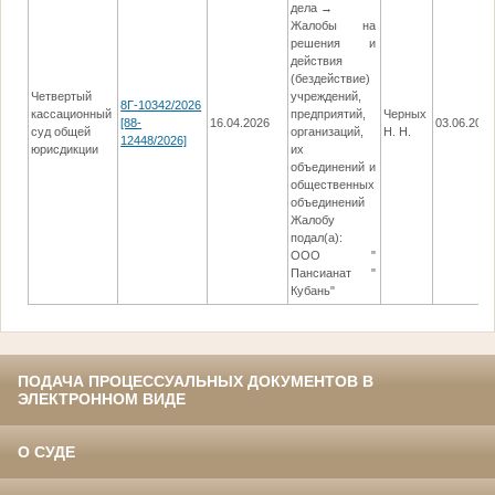
дела →
Жалобы на
решения и
действия
(бездействие)
Четвертый
учреждений,
8Г-10342/2026
кассационный
предприятий,
Черных
[88-
16.04.2026
03.06.202
суд общей
организаций,
Н. Н.
12448/2026]
юрисдикции
их
объединений и
общественных
объединений
Жалобу
подал(а):
ООО "
Пансианат "
Кубань"
ПОДАЧА ПРОЦЕССУАЛЬНЫХ ДОКУМЕНТОВ В
ЭЛЕКТРОННОМ ВИДЕ
О СУДЕ