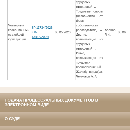
трудовых
отношений →
Трудовые споры
(независимо от
форм
Четвертый
собственности
8Г-11734/2026
кассационный
работодателя): →
Асанов
[88-
05.05.2026
03.06.2
суд общей
Другие,
Р. Ф.
13413/2026]
юрисдикции
возникающие из
трудовых
отношений →
Иные,
возникающие из
трудовых
правоотношений
Жалобу подал(а):
Челноков А. А.
ПОДАЧА ПРОЦЕССУАЛЬНЫХ ДОКУМЕНТОВ В
ЭЛЕКТРОННОМ ВИДЕ
О СУДЕ