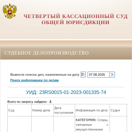
ЧЕТВЕРТЫЙ КАССАЦИОННЫЙ СУД
ОБЩЕЙ ЮРИСДИКЦИИ
СУДЕБНОЕ ДЕЛОПРОИЗВОДСТВО
Вывести список дел, назначенных на дату
Поиск информации по делам
УИД: 23RS0015-01-2023-001335-74
Всего по запросу найдено -
2
.
Дата
Да
Суд
Номер дела
Информация по делу
Судья
поступления
ре
КАТЕГОРИЯ:
Споры,
связанные с
имущественными