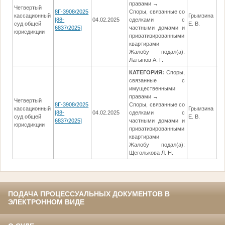
правами →
Четвертый
8Г-3908/2025
Споры, связанные со
кассационный
Грымзина
[88-
04.02.2025
сделками с
13
суд общей
Е. В.
6837/2025]
частными домами и
юрисдикции
приватизированными
квартирами
Жалобу подал(а):
Латыпов А. Г.
КАТЕГОРИЯ:
Споры,
связанные с
имущественными
правами →
Четвертый
8Г-3908/2025
Споры, связанные со
кассационный
Грымзина
[88-
04.02.2025
сделками с
13
суд общей
Е. В.
6837/2025]
частными домами и
юрисдикции
приватизированными
квартирами
Жалобу подал(а):
Щеголькова Л. Н.
ПОДАЧА ПРОЦЕССУАЛЬНЫХ ДОКУМЕНТОВ В
ЭЛЕКТРОННОМ ВИДЕ