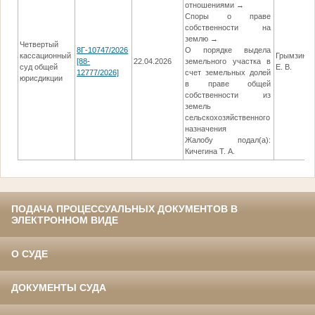
отношениями →
Споры о праве
собственности на
землю →
Четвертый
8Г-10747/2026
О порядке выдела
кассационный
Грымзина
[88-
22.04.2026
земельного участка в
суд общей
Е. В.
12777/2026]
счет земельных долей
юрисдикции
в праве общей
собственности из
земель
сельскохозяйственного
назначения
Жалобу подал(а):
Кичегина Т. А.
ПОДАЧА ПРОЦЕССУАЛЬНЫХ ДОКУМЕНТОВ В
ЭЛЕКТРОННОМ ВИДЕ
О СУДЕ
ДОКУМЕНТЫ СУДА