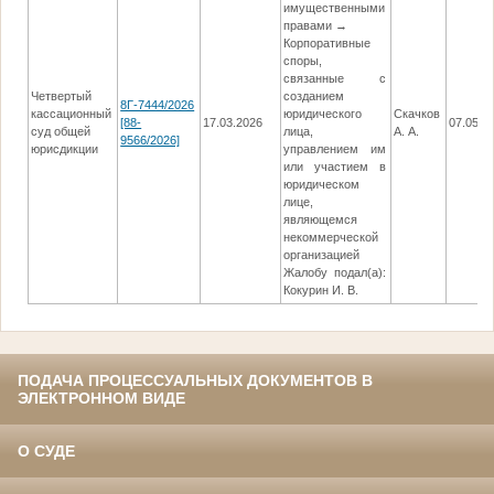
имущественными
правами →
Корпоративные
споры,
связанные с
Четвертый
созданием
8Г-7444/2026
кассационный
юридического
Скачков
[88-
17.03.2026
07.05.2
суд общей
лица,
А. А.
9566/2026]
юрисдикции
управлением им
или участием в
юридическом
лице,
являющемся
некоммерческой
организацией
Жалобу подал(а):
Кокурин И. В.
ПОДАЧА ПРОЦЕССУАЛЬНЫХ ДОКУМЕНТОВ В
ЭЛЕКТРОННОМ ВИДЕ
О СУДЕ