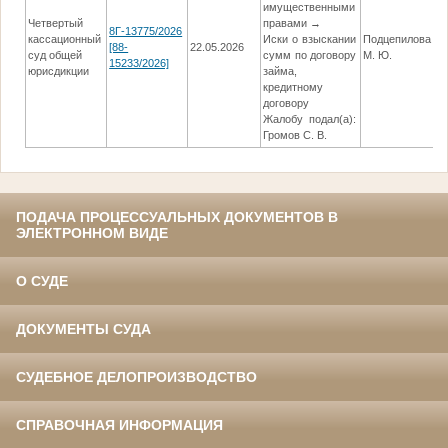
имущественными
Четвертый
правами →
8Г-13775/2026
кассационный
Иски о взыскании
Подцепилова
[88-
22.05.2026
0
суд общей
сумм по договору
М. Ю.
15233/2026]
юрисдикции
займа,
кредитному
договору
Жалобу подал(а):
Громов С. В.
ПОДАЧА ПРОЦЕССУАЛЬНЫХ ДОКУМЕНТОВ В
ЭЛЕКТРОННОМ ВИДЕ
О СУДЕ
ДОКУМЕНТЫ СУДА
СУДЕБНОЕ ДЕЛОПРОИЗВОДСТВО
СПРАВОЧНАЯ ИНФОРМАЦИЯ