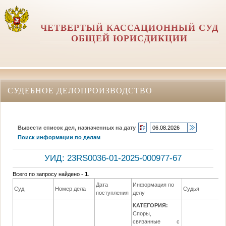
ЧЕТВЕРТЫЙ КАССАЦИОННЫЙ СУД
ОБЩЕЙ ЮРИСДИКЦИИ
СУДЕБНОЕ ДЕЛОПРОИЗВОДСТВО
Вывести список дел, назначенных на дату
Поиск информации по делам
УИД: 23RS0036-01-2025-000977-67
Всего по запросу найдено -
1
.
Дата
Информация по
Д
Суд
Номер дела
Судья
поступления
делу
р
КАТЕГОРИЯ:
Споры,
связанные с