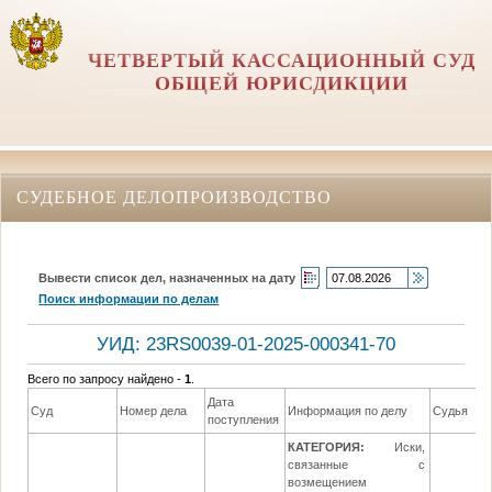
ЧЕТВЕРТЫЙ КАССАЦИОННЫЙ СУД
ОБЩЕЙ ЮРИСДИКЦИИ
СУДЕБНОЕ ДЕЛОПРОИЗВОДСТВО
Вывести список дел, назначенных на дату
Поиск информации по делам
УИД: 23RS0039-01-2025-000341-70
Всего по запросу найдено -
1
.
Дата
Д
Суд
Номер дела
Информация по делу
Судья
поступления
р
КАТЕГОРИЯ:
Иски,
связанные с
возмещением