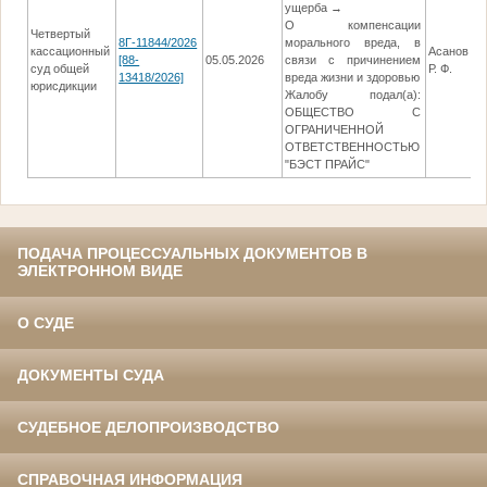
ущерба →
О компенсации
Четвертый
8Г-11844/2026
морального вреда, в
кассационный
Асанов
[88-
05.05.2026
связи с причинением
0
суд общей
Р. Ф.
13418/2026]
вреда жизни и здоровью
юрисдикции
Жалобу подал(а):
ОБЩЕСТВО С
ОГРАНИЧЕННОЙ
ОТВЕТСТВЕННОСТЬЮ
"БЭСТ ПРАЙС"
ПОДАЧА ПРОЦЕССУАЛЬНЫХ ДОКУМЕНТОВ В
ЭЛЕКТРОННОМ ВИДЕ
О СУДЕ
ДОКУМЕНТЫ СУДА
СУДЕБНОЕ ДЕЛОПРОИЗВОДСТВО
СПРАВОЧНАЯ ИНФОРМАЦИЯ