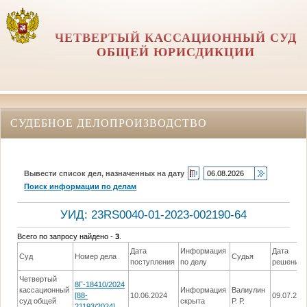
ЧЕТВЕРТЫЙ КАССАЦИОННЫЙ СУД
ОБЩЕЙ ЮРИСДИКЦИИ
СУДЕБНОЕ ДЕЛОПРОИЗВОДСТВО
Вывести список дел, назначенных на дату
Поиск информации по делам
УИД: 23RS0040-01-2023-002190-64
Всего по запросу найдено -
3
.
Дата
Информация
Дата
Суд
Номер дела
Судья
поступления
по делу
решения
Четвертый
8Г-18410/2024
кассационный
Информация
Валиулин
[88-
10.06.2024
09.07.202
суд общей
скрыта
Р. Р.
21193/2024]