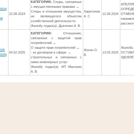
КАТЕГОРИЯ:
Споры, связанные
АПЕЛЛ
с имущественными правами →
2024
ОПРЕД
Споры в отношении имущества,
Харитонов
22.08.2024
12.09.2024
ОТМЕНЕ
не являющегося объектом
А. С.
4]
направл
хозяйственной деятельности
рассмот
Жалобу подал(а): Дьяченко А. В.
КАТЕГОРИЯ:
Отношения,
связанные с защитой прав
потребителей →
О защите прав потребителей →
Жалоба 
025
Жогин О.
04.02.2025
- из договоров в сфере: →
13.03.2025
ОСТАВЛ
2025]
В.
строительных и связанных с
УДОВЛ
ними инженерных услуг
Жалобу подал(а): ИП Махонин
А. В.