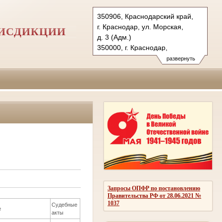
350906, Краснодарский край,
г. Краснодар, ул. Морская,
РИСДИКЦИИ
д. 3 (Адм.)
350000, г. Краснодар,
ул. Красная, д.113 (Уг.)
развернуть
350907, г. Краснодар,
ул. Дзержинского, д. 5 (Гр.)
Тел.: (861) 219-24-00
4kas@sudrf.ru
Запросы ОПФР по постановлению
Правительства РФ от 28.06.2021 №
1037
Судебные
е
акты