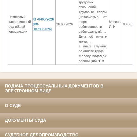
трудовых
отношений →
Трудовые споры
Четвертый
(независимо от
8Г-8460/2026
кассационный
форм
Мотина
[88-
26.03.2026
03.06.20
суд общей
собственности
И. И.
10799/2026]
юрисдикции
работодателя): →
Дела об оплате
труда →
в иных случаях
об оплате труда
Жалобу подал(а):
Колоницкий Н. В.
ПОДАЧА ПРОЦЕССУАЛЬНЫХ ДОКУМЕНТОВ В
ЭЛЕКТРОННОМ ВИДЕ
О СУДЕ
ДОКУМЕНТЫ СУДА
СУДЕБНОЕ ДЕЛОПРОИЗВОДСТВО