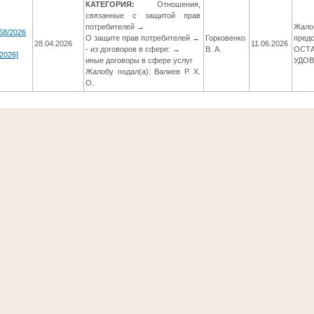
КАТЕГОРИЯ:
Отношения,
связанные с защитой прав
потребителей →
Жалоб
68/2026
О защите прав потребителей →
Горковенко
пред
28.04.2026
11.06.2026
- из договоров в сфере: →
В. А.
ОСТА
2026]
иные договоры в сфере услуг
УДО
Жалобу подал(а): Валиев Р. Х.
О.