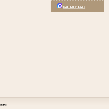
КАНАЛ В MAX
удие»