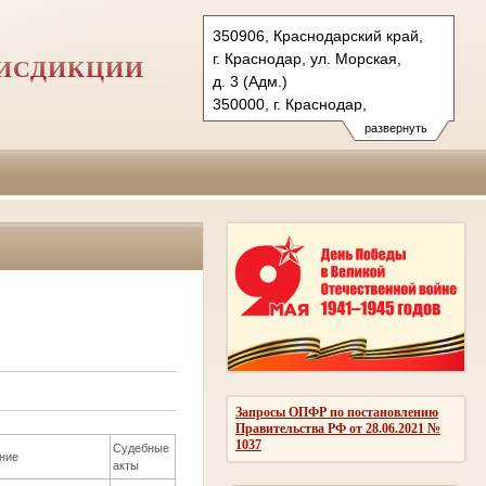
350906, Краснодарский край,
г. Краснодар, ул. Морская,
РИСДИКЦИИ
д. 3 (Адм.)
350000, г. Краснодар,
ул. Красная, д.113 (Уг.)
развернуть
350907, г. Краснодар,
ул. Дзержинского, д. 5 (Гр.)
Тел.: (861) 219-24-00
4kas@sudrf.ru
Запросы ОПФР по постановлению
Правительства РФ от 28.06.2021 №
1037
Судебные
ние
акты