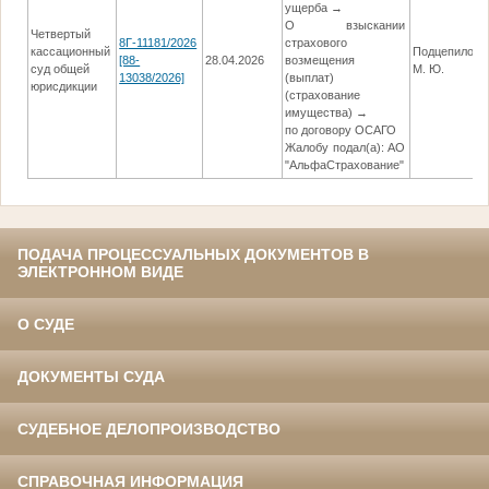
ущерба →
О взыскании
Четвертый
8Г-11181/2026
страхового
кассационный
Подцепилова
[88-
28.04.2026
возмещения
суд общей
М. Ю.
13038/2026]
(выплат)
юрисдикции
(страхование
имущества) →
по договору ОСАГО
Жалобу подал(а): АО
"АльфаСтрахование"
ПОДАЧА ПРОЦЕССУАЛЬНЫХ ДОКУМЕНТОВ В
ЭЛЕКТРОННОМ ВИДЕ
О СУДЕ
ДОКУМЕНТЫ СУДА
СУДЕБНОЕ ДЕЛОПРОИЗВОДСТВО
СПРАВОЧНАЯ ИНФОРМАЦИЯ