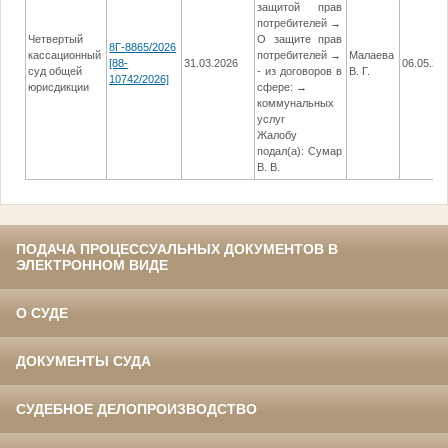
защитой прав
потребителей →
Четвертый
О защите прав
8Г-8865/2026
кассационный
потребителей →
Малаева
[88-
31.03.2026
06.05.20
суд общей
- из договоров в
В. Г.
10742/2026]
юрисдикции
сфере: →
коммунальных
услуг
Жалобу
подал(а): Сумар
В. В.
ПОДАЧА ПРОЦЕССУАЛЬНЫХ ДОКУМЕНТОВ В
ЭЛЕКТРОННОМ ВИДЕ
О СУДЕ
ДОКУМЕНТЫ СУДА
СУДЕБНОЕ ДЕЛОПРОИЗВОДСТВО