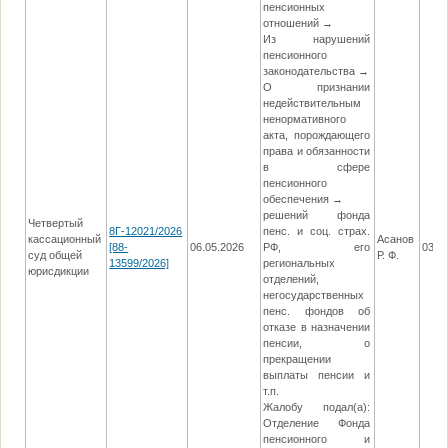
пенсионных
отношений →
Из нарушений
пенсионного
законодательства →
О признании
недействительным
ненормативного
акта, порождающего
права и обязанности
в сфере
пенсионного
обеспечения →
решений фонда
Четвертый
8Г-12021/2026
пенс. и соц. страх.
кассационный
Асанов
[88-
06.05.2026
РФ, его
03.0
суд общей
Р. Ф.
13599/2026]
региональных
юрисдикции
отделений,
негосударственных
пенс. фондов об
отказе в назначении
пенсии, о
прекращении
выплаты пенсии и
т.п.
Жалобу подал(а):
Отделение Фонда
пенсионного и