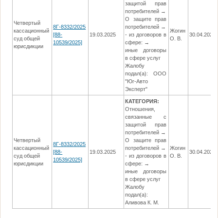
защитой прав
потребителей →
О защите прав
Четвертый
8Г-8332/2025
потребителей →
кассационный
Жогин
[88-
19.03.2025
- из договоров в
30.04.2025
суд общей
О. В.
10539/2025]
сфере: →
юрисдикции
иные договоры
в сфере услуг
Жалобу
подал(а): ООО
"Юг-Авто
Эксперт"
КАТЕГОРИЯ:
Отношения,
связанные с
защитой прав
потребителей →
Четвертый
О защите прав
8Г-8332/2025
кассационный
потребителей →
Жогин
[88-
19.03.2025
30.04.2025
суд общей
- из договоров в
О. В.
10539/2025]
юрисдикции
сфере: →
иные договоры
в сфере услуг
Жалобу
подал(а):
Аливова К. М.