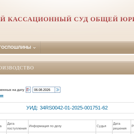
Й КАССАЦИОННЫЙ СУД ОБЩЕЙ Ю
 ГОСПОШЛИНЫ
ОИЗВОДСТВО
ченных на дату
ам
УИД: 34RS0042-01-2025-001751-62
Дата
Дата
а
Информация по делу
Судья
Р
поступления
решения