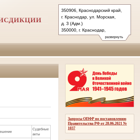
350906, Краснодарский край,
г. Краснодар, ул. Морская,
РИСДИКЦИИ
д. 3 (Адм.)
350000, г. Краснодар,
ул. Красная, д.113 (Уг.)
развернуть
350907, г. Краснодар,
ул. Дзержинского, д. 5 (Гр.)
Тел.: (861) 219-24-00
4kas@sudrf.ru
Запросы ОПФР по постановлению
Правительства РФ от 28.06.2021 №
1037
Судебные
ешение
акты