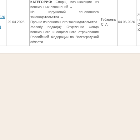
КАТЕГОРИЯ:
Споры, возникающие из
пенсионных отношений →
Из нарушений пенсионного
Ж
026
законодательства →
Губарева
п
29.04.2026
Прочие из пенсионного законодательства
04.06.2026
С. А.
О
]
Жалобу подал(а): Отделение Фонда
У
пенсионного и социального страхования
Российской Федерации по Волгоградской
области