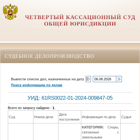
ЧЕТВЕРТЫЙ КАССАЦИОННЫЙ СУД
ОБЩЕЙ ЮРИСДИКЦИИ
СУДЕБНОЕ ДЕЛОПРОИЗВОДСТВО
Вывести список дел, назначенных на дату
Поиск информации по делам
УИД: 61RS0022-01-2024-009847-05
Всего по запросу найдено -
1
.
Дата
Д
Суд
Номер дела
Информация по делу
Судья
поступления
р
КАТЕГОРИЯ:
Споры,
связанные с
земельными