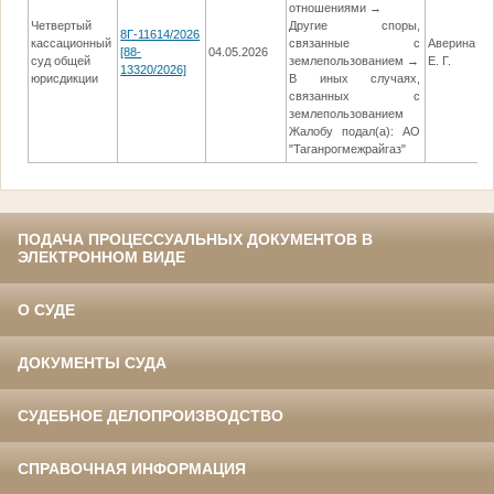
отношениями →
Четвертый
Другие споры,
8Г-11614/2026
кассационный
связанные с
Аверина
[88-
04.05.2026
0
суд общей
землепользованием →
Е. Г.
13320/2026]
юрисдикции
В иных случаях,
связанных с
землепользованием
Жалобу подал(а): АО
"Таганрогмежрайгаз"
ПОДАЧА ПРОЦЕССУАЛЬНЫХ ДОКУМЕНТОВ В
ЭЛЕКТРОННОМ ВИДЕ
О СУДЕ
ДОКУМЕНТЫ СУДА
СУДЕБНОЕ ДЕЛОПРОИЗВОДСТВО
СПРАВОЧНАЯ ИНФОРМАЦИЯ