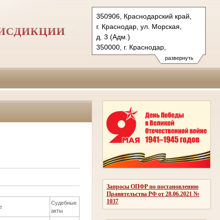
350906, Краснодарский край,
г. Краснодар, ул. Морская,
РИСДИКЦИИ
д. 3 (Адм.)
350000, г. Краснодар,
ул. Красная, д.113 (Уг.)
развернуть
350907, г. Краснодар,
ул. Дзержинского, д. 5 (Гр.)
Тел.: (861) 219-24-00
4kas@sudrf.ru
Запросы ОПФР по постановлению
Правительства РФ от 28.06.2021 №
1037
Судебные
е
акты