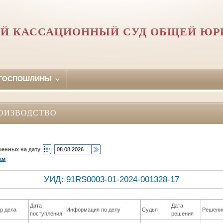
Й КАССАЦИОННЫЙ СУД ОБЩЕЙ Ю
 ГОСПОШЛИНЫ
ОИЗВОДСТВО
ченных на дату
ам
УИД: 91RS0003-01-2024-001328-17
Дата
Дата
р дела
Информация по делу
Судья
Решени
поступления
решения