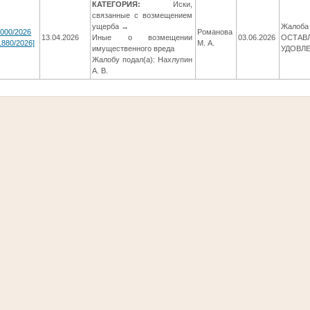
КАТЕГОРИЯ:
Иски,
связанные с возмещением
ущерба →
Жалоба 
0000/2026
Романова
13.04.2026
Иные о возмещении
03.06.2026
ОСТАВ
1880/2026]
М. А.
имущественного вреда
УДОВЛ
Жалобу подал(а): Нахлупин
А. В.