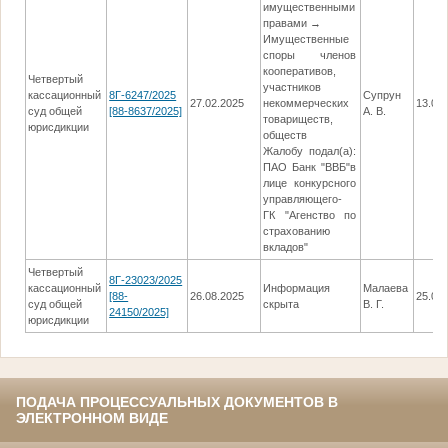
имущественными
правами →
Имущественные
споры членов
кооперативов,
Четвертый
участников
кассационный
8Г-6247/2025
Супрун
27.02.2025
некоммерческих
13.03
суд общей
[88-8637/2025]
А. В.
товариществ,
юрисдикции
обществ
Жалобу подал(а):
ПАО Банк "ВВБ"в
лице конкурсного
управляющего-
ГК "Агенство по
страхованию
вкладов"
Четвертый
8Г-23023/2025
кассационный
Информация
Малаева
[88-
26.08.2025
25.09
суд общей
скрыта
В. Г.
24150/2025]
юрисдикции
ПОДАЧА ПРОЦЕССУАЛЬНЫХ ДОКУМЕНТОВ В
ЭЛЕКТРОННОМ ВИДЕ