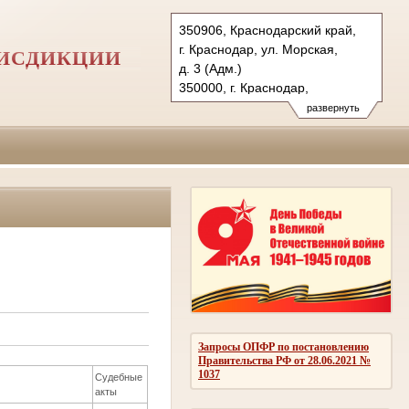
350906, Краснодарский край,
г. Краснодар, ул. Морская,
РИСДИКЦИИ
д. 3 (Адм.)
350000, г. Краснодар,
ул. Красная, д.113 (Уг.)
развернуть
350907, г. Краснодар,
ул. Дзержинского, д. 5 (Гр.)
Тел.: (861) 219-24-00
4kas@sudrf.ru
Запросы ОПФР по постановлению
Правительства РФ от 28.06.2021 №
1037
Судебные
акты