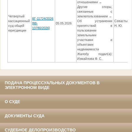
отношениями →
Другие споры,
связанные с
Четвертый
землепользованием →
8Г-11724/2026
кассационный
Об устранении
Севастьян
[88-
05.05.2026
суд общей
препятствий в
Н. Ю.
13780/2026]
юрисдикции
пользовании
земельными
участками и
объектами
недвижимости
Жалобу подал(а):
Измайлова Ф. С.
ПОДАЧА ПРОЦЕССУАЛЬНЫХ ДОКУМЕНТОВ В
ЭЛЕКТРОННОМ ВИДЕ
О СУДЕ
ДОКУМЕНТЫ СУДА
СУДЕБНОЕ ДЕЛОПРОИЗВОДСТВО