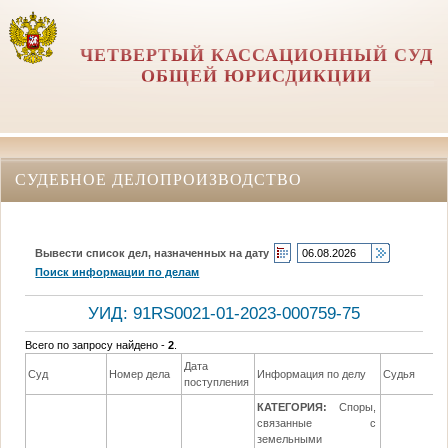
ЧЕТВЕРТЫЙ КАССАЦИОННЫЙ СУД
ОБЩЕЙ ЮРИСДИКЦИИ
СУДЕБНОЕ ДЕЛОПРОИЗВОДСТВО
Вывести список дел, назначенных на дату
Поиск информации по делам
УИД: 91RS0021-01-2023-000759-75
Всего по запросу найдено -
2
.
Дата
Д
Суд
Номер дела
Информация по делу
Судья
поступления
р
КАТЕГОРИЯ:
Споры,
связанные с
земельными