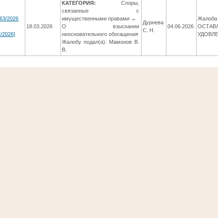
КАТЕГОРИЯ:
Споры,
связанные с
63/2026
имущественными правами →
Жалоба 
Дурнева
18.03.2026
О взыскании
04.06.2026
ОСТАВ
С. Н.
/2026]
неосновательного обогащения
УДОВЛ
Жалобу подал(а): Мамонов В.
В.