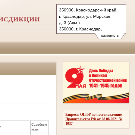
350906, Краснодарский край,
г. Краснодар, ул. Морская,
РИСДИКЦИИ
д. 3 (Адм.)
350000, г. Краснодар,
ул. Красная, д.113 (Уг.)
развернуть
350907, г. Краснодар,
ул. Дзержинского, д. 5 (Гр.)
Тел.: (861) 219-24-00
4kas@sudrf.ru
Запросы ОПФР по постановлению
Правительства РФ от 28.06.2021 №
1037
Судебные
е
акты