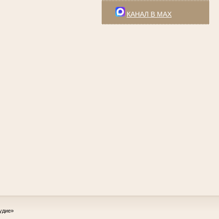
КАНАЛ В MAX
удие»