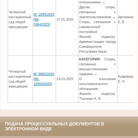
отношениями →
Другие споры,
Четвертый
связанные с
8Г-2849/2025
кассационный
землепользованием →
Щетинина
[88-
27.01.2025
суд общей
Споры, связанные с
Е. В.
5364/2025]
юрисдикции
самовольной
постройкой
Жалобу подал(а):
Администрация города
Симферополя
Республики Крым
КАТЕГОРИЯ:
Споры,
связанные с
имущественными
Четвертый
8Г-8682/2025
правами →
кассационный
Кудрявцева
[88-
24.03.2025
О взыскании
суд общей
Е. Н.
10993/2025]
неосновательного
юрисдикции
обогащения
Жалобу подал(а):
Ткаченко К. В.
ПОДАЧА ПРОЦЕССУАЛЬНЫХ ДОКУМЕНТОВ В
ЭЛЕКТРОННОМ ВИДЕ