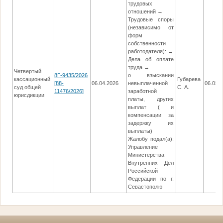
трудовых
отношений →
Трудовые споры
(независимо от
форм
собственности
работодателя): →
Дела об оплате
труда →
Четвертый
8Г-9435/2026
о взыскании
кассационный
Губарева
[88-
06.04.2026
невыплаченной
06.05.
суд общей
С. А.
11476/2026]
заработной
юрисдикции
платы, других
выплат ( и
компенсации за
задержку их
выплаты)
Жалобу подал(а):
Управление
Министерства
Внутренних Дел
Российской
Федерации по г.
Севастополю